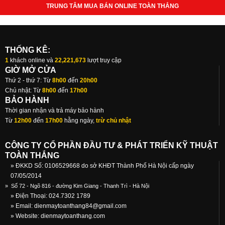
TRUNG TÂM MUA BÁN ONLINE TOÀN THẮNG
THỐNG KÊ:
1
khách online và
22,221,673
lượt truy cập
GIỜ MỞ CỬA
Thứ 2 - thứ 7: Từ
8h00
đến
20h00
Chủ nhật: Từ
8h00
đến
17h00
BẢO HÀNH
Thời gian nhận và trả máy bảo hành
Từ
12h00
đến
17h00
hằng ngày,
trừ chủ nhật
CÔNG TY CỔ PHẦN ĐẦU TƯ & PHÁT TRIỂN KỸ THUẬT
TOÀN THẮNG
» ĐKKD Số: 0106529668 do sở KHĐT Thành Phố Hà Nội cấp ngày
07/05/2014
»
Số 72 - Ngõ 816 - đường Kim Giang - Thanh Trì - Hà Nội
» Điện Thoại: 024.7302 1789
» Email:
dienmaytoanthang84@gmail.com
» Website: dienmaytoanthang.com