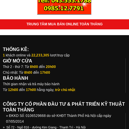
TRUNG TÂM MUA BÁN ONLINE TOÀN THẮNG
THỐNG KÊ:
1
khách online và
22,233,305
lượt truy cập
GIỜ MỞ CỬA
Thứ 2 - thứ 7: Từ
8h00
đến
20h00
Chủ nhật: Từ
8h00
đến
17h00
BẢO HÀNH
Thời gian nhận và trả máy bảo hành
Từ
12h00
đến
17h00
hằng ngày,
trừ chủ nhật
CÔNG TY CỔ PHẦN ĐẦU TƯ & PHÁT TRIỂN KỸ THUẬT
TOÀN THẮNG
» ĐKKD Số: 0106529668 do sở KHĐT Thành Phố Hà Nội cấp ngày
07/05/2014
»
Số 72 - Ngõ 816 - đường Kim Giang - Thanh Trì - Hà Nội