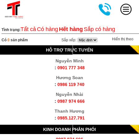
Tất cả
Có hàng
Hết hàng
Sắp có hàng
Tình trạng:
Hiển thị theo
Có
0
sản phẩm
Sắp xếp:
HỖ TRỢ TRỰC TUYẾN
Nguyễn Minh
:
0901 777 348
Hương Soan
:
0986 119 740
Nguyễn Nhài
:
0987 974 666
Thanh Hương
:
0985.127.791
KINH DOANH PHÂN PHỐI