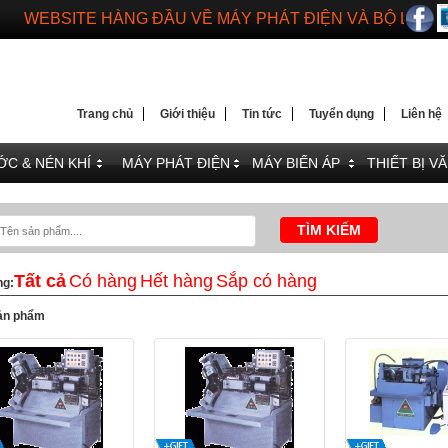
WEBSITE HÀNG ĐẦU VỀ MÁY PHÁT ĐIỆN VÀ BỘ LƯU 
DIENMAYTOANTHANG.COM
WEBSITE HÀNG ĐẦU VỀ MÁY PHÁT ĐIỆN VÀ BỘ LƯU 
Trang chủ
Giới thiệu
Tin tức
Tuyển dụng
Liên hệ
C & NÉN KHÍ
MÁY PHÁT ĐIỆN
MÁY BIẾN ÁP
THIẾT BỊ V
Tất cả
Có hàng
Hết hàng
Sắp có hàng
ng:
ản phẩm