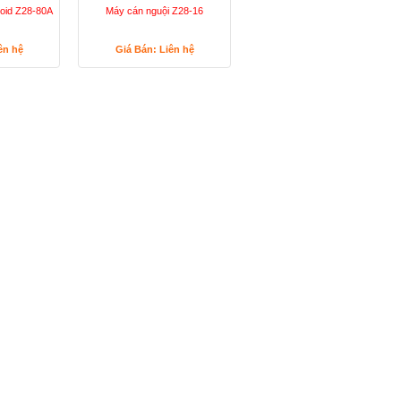
roid Z28-80A
Máy cán nguội Z28-16
ên hệ
Giá Bán: Liên hệ