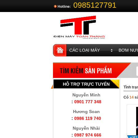
0985127791
CÁC LOẠI MÁY
BƠM NƯỚ
HỖ TRỢ TRỰC TUYẾN
Tình trạ
Nguyễn Minh
Có
14
s
:
0901 777 348
Hương Soan
:
0986 119 740
Nguyễn Nhài
:
0987 974 666