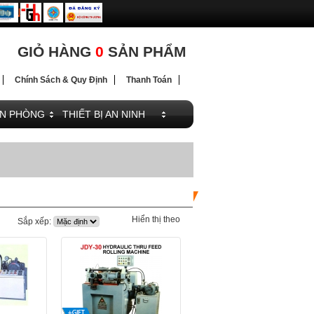
ĐIỆN
ĐIỆN
GIỎ HÀNG
0
SẢN PHẨM
Chính Sách & Quy Định
Thanh Toán
ĂN PHÒNG
THIẾT BỊ AN NINH
Hiển thị theo
Sắp xếp: