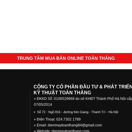
TRUNG TÂM MUA BÁN ONLINE TOÀN THẮNG
CÔNG TY CỔ PHẦN ĐẦU TƯ & PHÁT TRIỂ
KỸ THUẬT TOÀN THẮNG
» ĐKKD Số: 0106529668 do sở KHĐT Thành Phố Hà Nội cấ
07/05/2014
»
Số 72 - Ngõ 816 - đường Kim Giang - Thanh Trì - Hà Nội
» Điện Thoại: 024.7302 1789
» Email:
dienmaytoanthang84@gmail.com
» Website: dienmaytoanthang.com