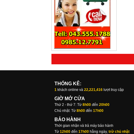
THỐNG KÊ:
1
khách online và
22,221,416
lượt truy cập
GIỜ MỞ CỬA
Thứ 2 - thứ 7: Từ
8h00
đến
20h00
Chủ nhật: Từ
8h00
đến
17h00
BẢO HÀNH
Thời gian nhận và trả máy bảo hành
Từ
12h00
đến
17h00
hằng ngày,
trừ chủ nhật