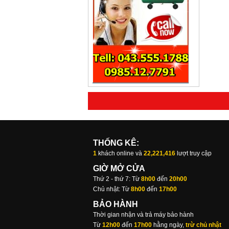
THỐNG KÊ:
1
khách online và
22,221,416
lượt truy cập
GIỜ MỞ CỬA
Thứ 2 - thứ 7: Từ
8h00
đến
20h00
Chủ nhật: Từ
8h00
đến
17h00
BẢO HÀNH
Thời gian nhận và trả máy bảo hành
Từ
12h00
đến
17h00
hằng ngày,
trừ chủ nhật