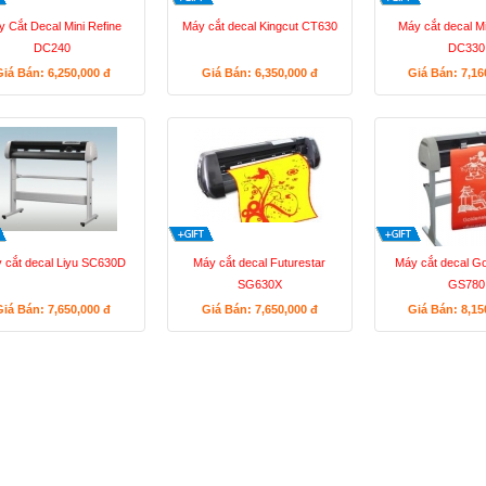
 Cắt Decal Mini Refine
Máy cắt decal Kingcut CT630
Máy cắt decal M
DC240
DC330
Giá Bán: 6,250,000
đ
Giá Bán: 6,350,000
đ
Giá Bán: 7,1
 cắt decal Liyu SC630D
Máy cắt decal Futurestar
Máy cắt decal G
SG630X
GS780
Giá Bán: 7,650,000
đ
Giá Bán: 7,650,000
đ
Giá Bán: 8,1