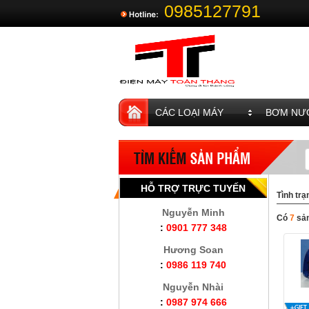
0985127791
CÁC LOẠI MÁY
BƠM NƯỚ
HỖ TRỢ TRỰC TUYẾN
Tình trạ
Nguyễn Minh
Có
7
sả
:
0901 777 348
Hương Soan
:
0986 119 740
Nguyễn Nhài
:
0987 974 666