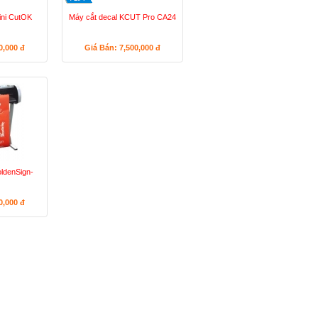
ini CutOK
Máy cắt decal KCUT Pro CA24
60,000
đ
Giá Bán: 7,500,000
đ
oldenSign-
50,000
đ