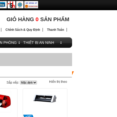
ĐIỆN
ĐIỆN
GIỎ HÀNG
0
SẢN PHẨM
Chính Sách & Quy Định
Thanh Toán
ĂN PHÒNG
THIẾT BỊ AN NINH
Hiển thị theo
Sắp xếp: