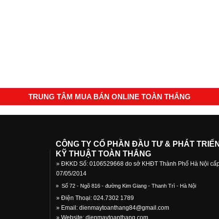
TRUNG TÂM MUA BÁN ONLINE TOÀN THẮNG
CÔNG TY CỔ PHẦN ĐẦU TƯ & PHÁT TRIỂ
KỸ THUẬT TOÀN THẮNG
» ĐKKD Số: 0106529668 do sở KHĐT Thành Phố Hà Nội cấ
07/05/2014
»
Số 72 - Ngõ 816 - đường Kim Giang - Thanh Trì - Hà Nội
» Điện Thoại: 024.7302 1789
» Email:
dienmaytoanthang84@gmail.com
» Website: dienmaytoanthang.com