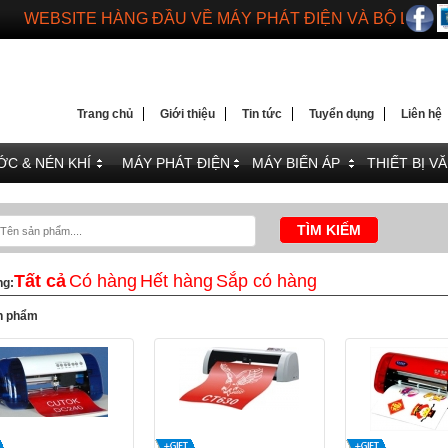
WEBSITE HÀNG ĐẦU VỀ MÁY PHÁT ĐIỆN VÀ BỘ LƯU 
DIENMAYTOANTHANG.COM
WEBSITE HÀNG ĐẦU VỀ MÁY PHÁT ĐIỆN VÀ BỘ LƯU 
Trang chủ
Giới thiệu
Tin tức
Tuyển dụng
Liên hệ
C & NÉN KHÍ
MÁY PHÁT ĐIỆN
MÁY BIẾN ÁP
THIẾT BỊ V
Tất cả
Có hàng
Hết hàng
Sắp có hàng
ng:
n phẩm