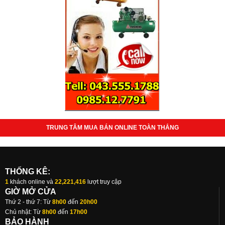
TRUNG TÂM MUA BÁN ONLINE TOÀN THẮNG
THỐNG KÊ:
1
khách online và
22,221,416
lượt truy cập
GIỜ MỞ CỬA
Thứ 2 - thứ 7: Từ
8h00
đến
20h00
Chủ nhật: Từ
8h00
đến
17h00
BẢO HÀNH