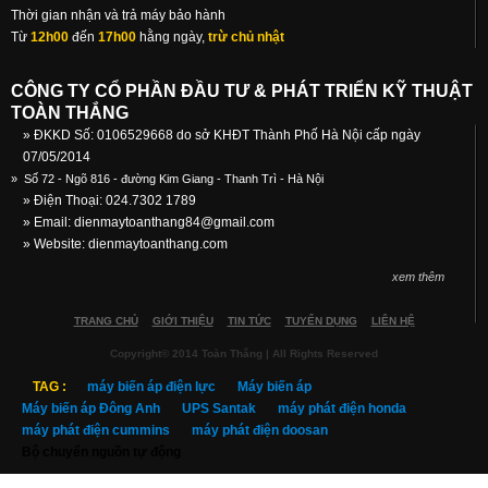
Thời gian nhận và trả máy bảo hành
Từ
12h00
đến
17h00
hằng ngày,
trừ chủ nhật
CÔNG TY CỔ PHẦN ĐẦU TƯ & PHÁT TRIỂN KỸ THUẬT
TOÀN THẮNG
» ĐKKD Số: 0106529668 do sở KHĐT Thành Phố Hà Nội cấp ngày
07/05/2014
»
Số 72 - Ngõ 816 - đường Kim Giang - Thanh Trì - Hà Nội
» Điện Thoại: 024.7302 1789
» Email:
dienmaytoanthang84@gmail.com
» Website: dienmaytoanthang.com
xem thêm
TRANG CHỦ
GIỚI THIỆU
TIN TỨC
TUYỂN DỤNG
LIÊN HỆ
Copyright© 2014 Toàn Thắng | All Rights Reserved
TAG :
máy biến áp điện lực
Máy biến áp
Máy biến áp Đông Anh
UPS Santak
máy phát điện honda
máy phát điện cummins
máy phát điện doosan
Bộ chuyển nguồn tự động