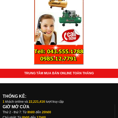
TRUNG TÂM MUA BÁN ONLINE TOÀN THẮNG
THỐNG KÊ:
1
khách online và
22,221,416
lượt truy cập
GIỜ MỞ CỬA
Thứ 2 - thứ 7: Từ
8h00
đến
20h00
Chủ nhật: Từ
8h00
đến
17h00