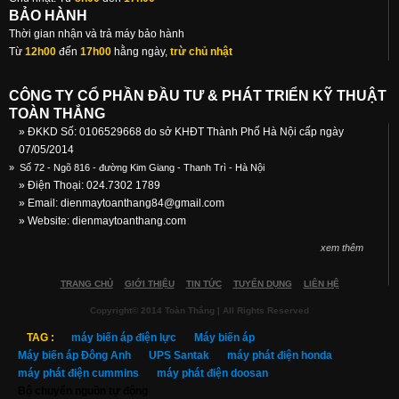
BẢO HÀNH
Thời gian nhận và trả máy bảo hành
Từ
12h00
đến
17h00
hằng ngày,
trừ chủ nhật
CÔNG TY CỔ PHẦN ĐẦU TƯ & PHÁT TRIỂN KỸ THUẬT
TOÀN THẮNG
» ĐKKD Số: 0106529668 do sở KHĐT Thành Phố Hà Nội cấp ngày
07/05/2014
»
Số 72 - Ngõ 816 - đường Kim Giang - Thanh Trì - Hà Nội
» Điện Thoại: 024.7302 1789
» Email:
dienmaytoanthang84@gmail.com
» Website: dienmaytoanthang.com
xem thêm
TRANG CHỦ
GIỚI THIỆU
TIN TỨC
TUYỂN DỤNG
LIÊN HỆ
Copyright© 2014 Toàn Thắng | All Rights Reserved
TAG :
máy biến áp điện lực
Máy biến áp
Máy biến áp Đông Anh
UPS Santak
máy phát điện honda
máy phát điện cummins
máy phát điện doosan
Bộ chuyển nguồn tự động