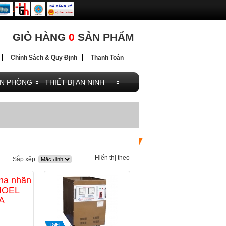
ĐIỆN
ĐIỆN
GIỎ HÀNG
0
SẢN PHẨM
Chính Sách & Quy Định
Thanh Toán
ĂN PHÒNG
THIẾT BỊ AN NINH
Hiển thị theo
Sắp xếp: