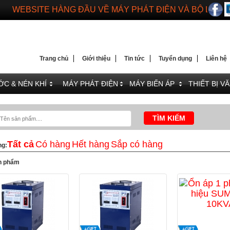
WEBSITE HÀNG ĐẦU VỀ MÁY PHÁT ĐIỆN VÀ BỘ LƯU 
DIENMAYTOANTHANG.COM
WEBSITE HÀNG ĐẦU VỀ MÁY PHÁT ĐIỆN VÀ BỘ LƯU 
Trang chủ
Giới thiệu
Tin tức
Tuyển dụng
Liên hệ
C & NÉN KHÍ
MÁY PHÁT ĐIỆN
MÁY BIẾN ÁP
THIẾT BỊ V
Tất cả
Có hàng
Hết hàng
Sắp có hàng
ng:
n phẩm