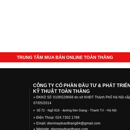
TRUNG TÂM MUA BÁN ONLINE TOÀN THẮNG
CÔNG TY CỔ PHẦN ĐẦU TƯ & PHÁT TRIỂ
KỸ THUẬT TOÀN THẮNG
» ĐKKD Số: 0106529668 do sở KHĐT Thành Phố Hà Nội cấ
07/05/2014
»
Số 72 - Ngõ 816 - đường Kim Giang - Thanh Trì - Hà Nội
» Điện Thoại: 024.7302 1789
» Email:
dienmaytoanthang84@gmail.com
» Website: dienmaytoanthang.com