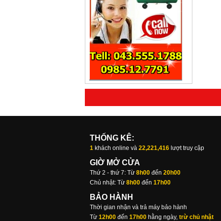
THỐNG KÊ:
1
khách online và
22,221,416
lượt truy cập
GIỜ MỞ CỬA
Thứ 2 - thứ 7: Từ
8h00
đến
20h00
Chủ nhật: Từ
8h00
đến
17h00
BẢO HÀNH
Thời gian nhận và trả máy bảo hành
Từ
12h00
đến
17h00
hằng ngày,
trừ chủ nhật