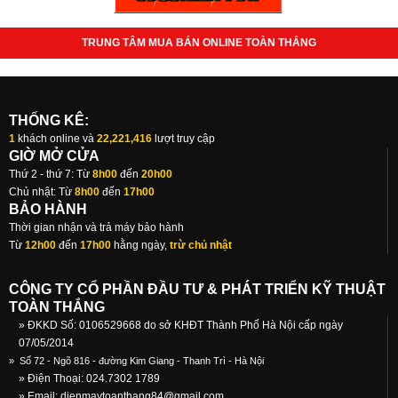
TRUNG TÂM MUA BÁN ONLINE TOÀN THẮNG
THỐNG KÊ:
1
khách online và
22,221,416
lượt truy cập
GIỜ MỞ CỬA
Thứ 2 - thứ 7: Từ
8h00
đến
20h00
Chủ nhật: Từ
8h00
đến
17h00
BẢO HÀNH
Thời gian nhận và trả máy bảo hành
Từ
12h00
đến
17h00
hằng ngày,
trừ chủ nhật
CÔNG TY CỔ PHẦN ĐẦU TƯ & PHÁT TRIỂN KỸ THUẬT
TOÀN THẮNG
» ĐKKD Số: 0106529668 do sở KHĐT Thành Phố Hà Nội cấp ngày
07/05/2014
»
Số 72 - Ngõ 816 - đường Kim Giang - Thanh Trì - Hà Nội
» Điện Thoại: 024.7302 1789
» Email:
dienmaytoanthang84@gmail.com