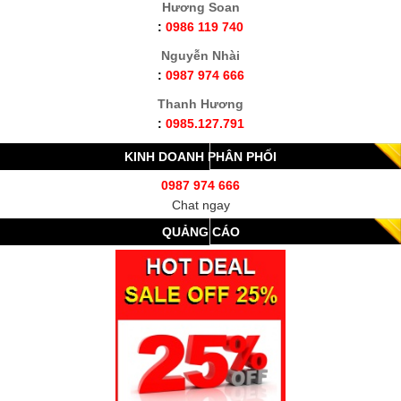
Hương Soan
:
0986 119 740
Nguyễn Nhài
:
0987 974 666
Thanh Hương
:
0985.127.791
KINH DOANH PHÂN PHỐI
0987 974 666
Chat ngay
QUẢNG CÁO