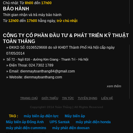
Chủ nhật: Từ
8h00
đến
17h00
BẢO HÀNH
Thời gian nhận và trả máy bảo hành
Từ
12h00
đến
17h00
hằng ngày,
trừ chủ nhật
CÔNG TY CỔ PHẦN ĐẦU TƯ & PHÁT TRIỂN KỸ THUẬT
TOÀN THẮNG
» ĐKKD Số: 0106529668 do sở KHĐT Thành Phố Hà Nội cấp ngày
07/05/2014
»
Số 72 - Ngõ 816 - đường Kim Giang - Thanh Trì - Hà Nội
» Điện Thoại: 024.7302 1789
» Email:
dienmaytoanthang84@gmail.com
» Website: dienmaytoanthang.com
xem thêm
TRANG CHỦ
GIỚI THIỆU
TIN TỨC
TUYỂN DỤNG
LIÊN HỆ
Copyright© 2014 Toàn Thắng | All Rights Reserved
TAG :
máy biến áp điện lực
Máy biến áp
Máy biến áp Đông Anh
UPS Santak
máy phát điện honda
máy phát điện cummins
máy phát điện doosan