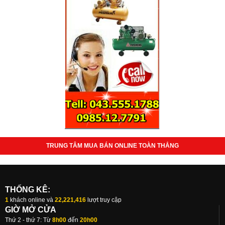
TRUNG TÂM MUA BÁN ONLINE TOÀN THẮNG
THỐNG KÊ:
1
khách online và
22,221,416
lượt truy cập
GIỜ MỞ CỬA
Thứ 2 - thứ 7: Từ
8h00
đến
20h00