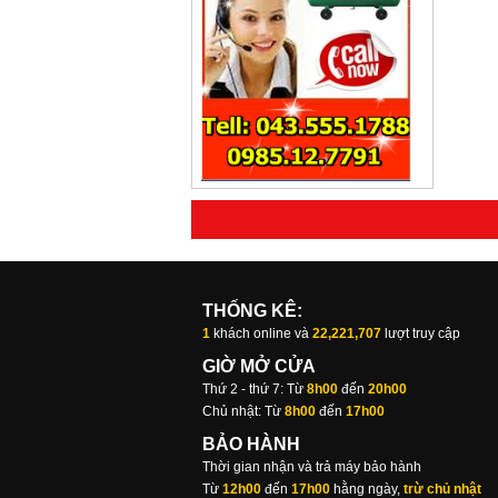
THỐNG KÊ:
1
khách online và
22,221,707
lượt truy cập
GIỜ MỞ CỬA
Thứ 2 - thứ 7: Từ
8h00
đến
20h00
Chủ nhật: Từ
8h00
đến
17h00
BẢO HÀNH
Thời gian nhận và trả máy bảo hành
Từ
12h00
đến
17h00
hằng ngày,
trừ chủ nhật