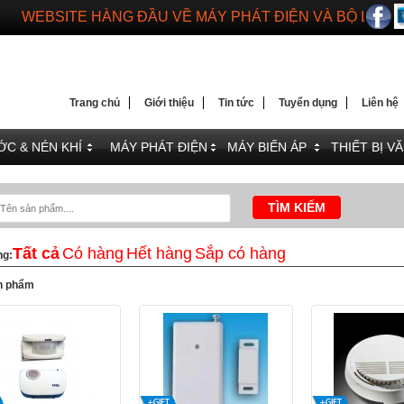
WEBSITE HÀNG ĐẦU VỀ MÁY PHÁT ĐIỆN VÀ BỘ LƯU 
DIENMAYTOANTHANG.COM
WEBSITE HÀNG ĐẦU VỀ MÁY PHÁT ĐIỆN VÀ BỘ LƯU 
Trang chủ
Giới thiệu
Tin tức
Tuyển dụng
Liên hệ
C & NÉN KHÍ
MÁY PHÁT ĐIỆN
MÁY BIẾN ÁP
THIẾT BỊ V
Tất cả
Có hàng
Hết hàng
Sắp có hàng
ng:
n phẩm