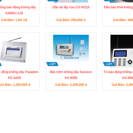
hống báo động không dây
Đầu dò lắp cửa GS-W118
Đầu báo khói khôn
KAWA I-218
Giá Bán: Liên hệ
Giá Bán: 295,000
đ
Giá Bán: 44
o động không dây Paradom
Báo trộm không dây Karassn
Tủ báo động không
KS-A269
KS-858E
KS-899
Giá Bán: 1,350,000
đ
Giá Bán: 2,100,000
đ
Giá Bán: 2,4