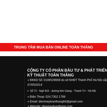
TRUNG TÂM MUA BÁN ONLINE TOÀN THẮNG
CÔNG TY CỔ PHẦN ĐẦU TƯ & PHÁT TRIỂ
KỸ THUẬT TOÀN THẮNG
» ĐKKD Số: 0106529668 do sở KHĐT Thành Phố Hà Nội cấ
07/05/2014
»
Số 72 - Ngõ 816 - đường Kim Giang - Thanh Trì - Hà Nội
» Điện Thoại: 024.7302 1789
» Email:
dienmaytoanthang84@gmail.com
» Website: dienmaytoanthang.com