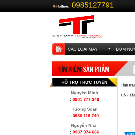
0985127791
CÁC LOẠI MÁY
BƠM NƯỚ
HỖ TRỢ TRỰC TUYẾN
Tình trạ
Nguyễn Minh
Có
7
sả
:
0901 777 348
Hương Soan
:
0986 119 740
Nguyễn Nhài
:
0987 974 666