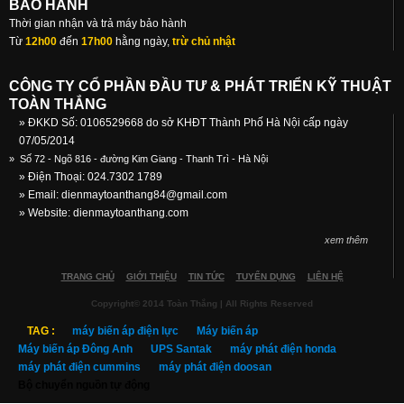
BẢO HÀNH
Thời gian nhận và trả máy bảo hành
Từ
12h00
đến
17h00
hằng ngày,
trừ chủ nhật
CÔNG TY CỔ PHẦN ĐẦU TƯ & PHÁT TRIỂN KỸ THUẬT
TOÀN THẮNG
» ĐKKD Số: 0106529668 do sở KHĐT Thành Phố Hà Nội cấp ngày
07/05/2014
»
Số 72 - Ngõ 816 - đường Kim Giang - Thanh Trì - Hà Nội
» Điện Thoại: 024.7302 1789
» Email:
dienmaytoanthang84@gmail.com
» Website: dienmaytoanthang.com
xem thêm
TRANG CHỦ
GIỚI THIỆU
TIN TỨC
TUYỂN DỤNG
LIÊN HỆ
Copyright© 2014 Toàn Thắng | All Rights Reserved
TAG :
máy biến áp điện lực
Máy biến áp
Máy biến áp Đông Anh
UPS Santak
máy phát điện honda
máy phát điện cummins
máy phát điện doosan
Bộ chuyển nguồn tự động