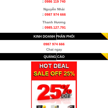
:
0986 119 740
Nguyễn Nhài
:
0987 974 666
Thanh Hương
:
0985.127.791
KINH DOANH PHÂN PHỐI
0987 974 666
Chat ngay
QUẢNG CÁO