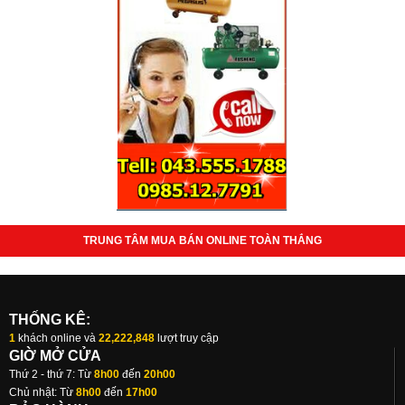
TRUNG TÂM MUA BÁN ONLINE TOÀN THẮNG
THỐNG KÊ:
1
khách online và
22,222,848
lượt truy cập
GIỜ MỞ CỬA
Thứ 2 - thứ 7: Từ
8h00
đến
20h00
Chủ nhật: Từ
8h00
đến
17h00