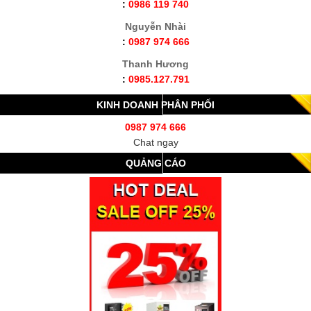
:
0986 119 740
Nguyễn Nhài
:
0987 974 666
Thanh Hương
:
0985.127.791
KINH DOANH PHÂN PHỐI
0987 974 666
Chat ngay
QUẢNG CÁO