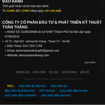
BẢO HÀNH
Thời gian nhận và trả máy bảo hành
Từ
12h00
đến
17h00
hằng ngày,
trừ chủ nhật
CÔNG TY CỔ PHẦN ĐẦU TƯ & PHÁT TRIỂN KỸ THUẬT
TOÀN THẮNG
» ĐKKD Số: 0106529668 do sở KHĐT Thành Phố Hà Nội cấp ngày
07/05/2014
»
Số 72 - Ngõ 816 - đường Kim Giang - Thanh Trì - Hà Nội
» Điện Thoại: 024.7302 1789
» Email:
dienmaytoanthang84@gmail.com
» Website: dienmaytoanthang.com
xem thêm
TRANG CHỦ
GIỚI THIỆU
TIN TỨC
TUYỂN DỤNG
LIÊN HỆ
Copyright© 2014 Toàn Thắng | All Rights Reserved
TAG :
máy biến áp điện lực
Máy biến áp
Máy biến áp Đông Anh
UPS Santak
máy phát điện honda
máy phát điện cummins
máy phát điện doosan
Bộ chuyển nguồn tự động