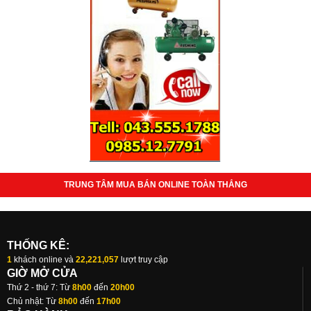
TRUNG TÂM MUA BÁN ONLINE TOÀN THẮNG
THỐNG KÊ:
1
khách online và
22,221,057
lượt truy cập
GIỜ MỞ CỬA
Thứ 2 - thứ 7: Từ
8h00
đến
20h00
Chủ nhật: Từ
8h00
đến
17h00