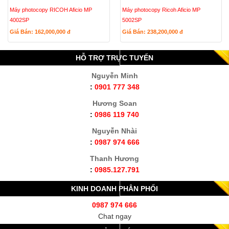
Máy photocopy RICOH Aficio MP
Máy photocopy Ricoh Aficio MP
4002SP
5002SP
Giá Bán: 162,000,000
đ
Giá Bán: 238,200,000
đ
HỖ TRỢ TRỰC TUYẾN
Nguyễn Minh
:
0901 777 348
Hương Soan
:
0986 119 740
Nguyễn Nhài
:
0987 974 666
Thanh Hương
:
0985.127.791
KINH DOANH PHÂN PHỐI
0987 974 666
Chat ngay