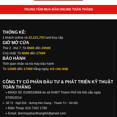
TRUNG TÂM MUA BÁN ONLINE TOÀN THẮNG
THỐNG KÊ:
1
khách online và
22,221,703
lượt truy cập
GIỜ MỞ CỬA
Thứ 2 - thứ 7: Từ
8h00
đến
20h00
Chủ nhật: Từ
8h00
đến
17h00
BẢO HÀNH
Thời gian nhận và trả máy bảo hành
Từ
12h00
đến
17h00
hằng ngày,
trừ chủ nhật
CÔNG TY CỔ PHẦN ĐẦU TƯ & PHÁT TRIỂN KỸ THUẬT
TOÀN THẮNG
» ĐKKD Số: 0106529668 do sở KHĐT Thành Phố Hà Nội cấp ngày
07/05/2014
»
Số 72 - Ngõ 816 - đường Kim Giang - Thanh Trì - Hà Nội
» Điện Thoại: 024.7302 1789
» Email:
dienmaytoanthang84@gmail.com