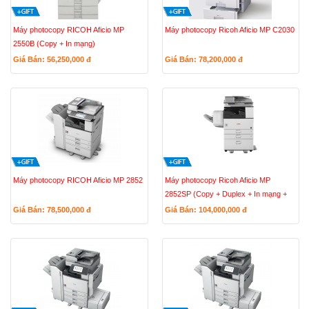
Máy photocopy RICOH Aficio MP
Máy photocopy Ricoh Aficio MP C2030
2550B (Copy + In mạng)
Giá Bán: 56,250,000
đ
Giá Bán: 78,200,000
đ
Máy photocopy RICOH Aficio MP 2852
Máy photocopy Ricoh Aficio MP
2852SP (Copy + Duplex + In mạng +
Scan màu (Fax chọn thêm)
Giá Bán: 78,500,000
đ
Giá Bán: 104,000,000
đ