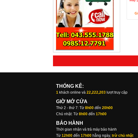
Máy p
G
THỐNG KÊ:
1
khách online và
22,222,203
lượt truy cập
GIỜ MỞ CỬA
Thứ 2 - thứ 7: Từ
8h00
đến
20h00
Chủ nhật: Từ
8h00
đến
17h00
BẢO HÀNH
Thời gian nhận và trả máy bảo hành
Từ
12h00
đến
17h00
hằng ngày,
trừ chủ nhật