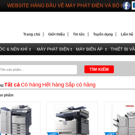
WEBSITE HÀNG ĐẦU VỀ MÁY PHÁT ĐIỆN VÀ BỘ LƯU 
DIENMAYTOANTHANG.COM
WEBSITE HÀNG ĐẦU VỀ MÁY PHÁT ĐIỆN VÀ BỘ LƯU 
Trang chủ
Giới thiệu
Tin tức
Tuyển dụng
Liên hệ
C & NÉN KHÍ
MÁY PHÁT ĐIỆN
MÁY BIẾN ÁP
THIẾT BỊ V
Tất cả
Có hàng
Hết hàng
Sắp có hàng
ng:
ản phẩm