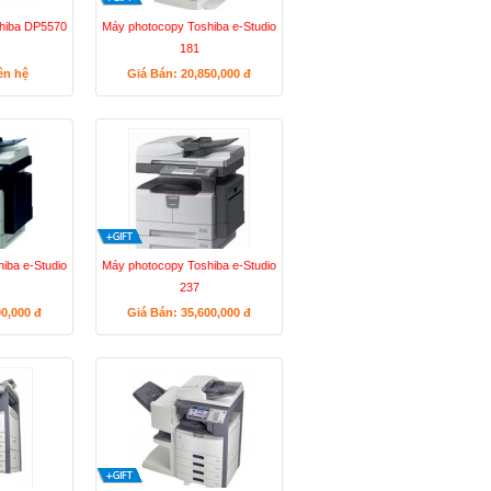
hiba DP5570
Máy photocopy Toshiba e-Studio
181
ên hệ
Giá Bán: 20,850,000
đ
iba e-Studio
Máy photocopy Toshiba e-Studio
237
00,000
đ
Giá Bán: 35,600,000
đ