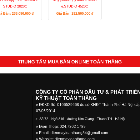
hotocopy màu Toshiba e-
Máy photocopy màu Toshiba
STUDIO 2820C
e.STUDIO 4520C
iá Bán: 238,090,000
đ
Giá Bán: 292,500,000
đ
TRUNG TÂM MUA BÁN ONLINE TOÀN THẮNG
CÔNG TY CỔ PHẦN ĐẦU TƯ & PHÁT TRIỂ
KỸ THUẬT TOÀN THẮNG
» ĐKKD Số: 0106529668 do sở KHĐT Thành Phố Hà Nội cấ
07/05/2014
»
Số 72 - Ngõ 816 - đường Kim Giang - Thanh Trì - Hà Nội
» Điện Thoại: 024.7302 1789
» Email:
dienmaytoanthang84@gmail.com
» Website: dienmaytoanthang.com