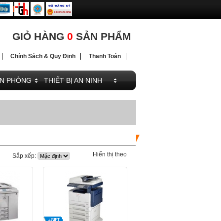
ĐIỆN
ĐIỆN
GIỎ HÀNG
0
SẢN PHẨM
Chính Sách & Quy Định
Thanh Toán
ĂN PHÒNG
THIẾT BỊ AN NINH
Hiển thị theo
Sắp xếp: