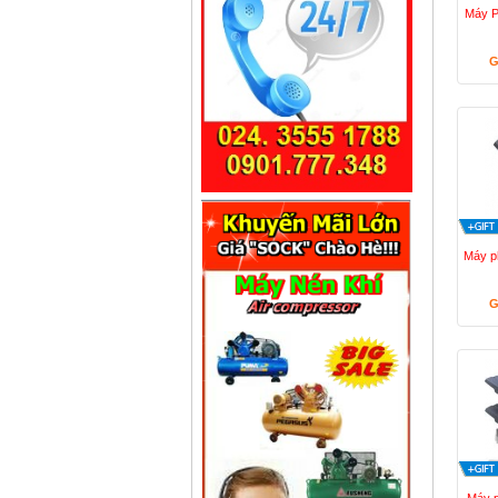
Máy P
G
Máy p
G