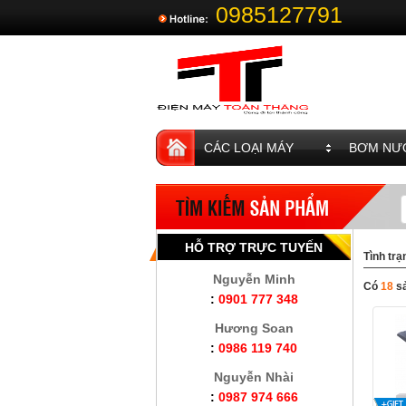
0985127791
CÁC LOẠI MÁY
BƠM NƯỚ
HỖ TRỢ TRỰC TUYẾN
Tình trạ
Nguyễn Minh
Có
18
s
:
0901 777 348
Hương Soan
:
0986 119 740
Nguyễn Nhài
:
0987 974 666