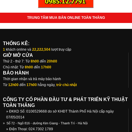
TRUNG TÂM MUA BÁN ONLINE TOÀN THẮNG
THỐNG KÊ:
1
khách online và
22,222,504
lượt truy cập
GIỜ MỞ CỬA
Thứ 2 - thứ 7: Từ
8h00
đến
20h00
Chủ nhật: Từ
8h00
đến
17h00
BẢO HÀNH
Thời gian nhận và trả máy bảo hành
Từ
12h00
đến
17h00
hằng ngày,
trừ chủ nhật
CÔNG TY CỔ PHẦN ĐẦU TƯ & PHÁT TRIỂN KỸ THUẬT
TOÀN THẮNG
» ĐKKD Số: 0106529668 do sở KHĐT Thành Phố Hà Nội cấp ngày
07/05/2014
»
Số 72 - Ngõ 816 - đường Kim Giang - Thanh Trì - Hà Nội
» Điện Thoại: 024.7302 1789