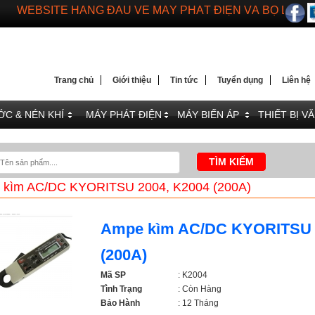
DIENMAYTOANTHANG.COM
WEBSITE HÀNG ĐẦU VỀ MÁY PHÁT ĐIỆN VÀ BỘ LƯU 
Trang chủ
Giới thiệu
Tin tức
Tuyển dụng
Liên hệ
C & NÉN KHÍ
MÁY PHÁT ĐIỆN
MÁY BIẾN ÁP
THIẾT BỊ V
 kìm AC/DC KYORITSU 2004, K2004 (200A)
Ampe kìm AC/DC KYORITSU 
(200A)
Mã SP
: K2004
Tình Trạng
: Còn Hàng
Bảo Hành
: 12 Tháng