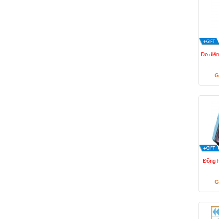
Đo điệ
G
Đồng h
G