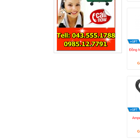
Đồng h
G
Ampe
G