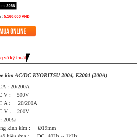
xem:
3088
 :
5,160,000
VNĐ
g số kỹ thuật
e kìm AC/DC KYORITSU 2004, K2004 (200A)
CA : 20/200A
C V : 500V
C A : 20/200A
C V : 200V
 : 200Ω
ng kính kìm : Ø19mm
 số hiệu ứng : DC, 40Hz ~ 1kHz