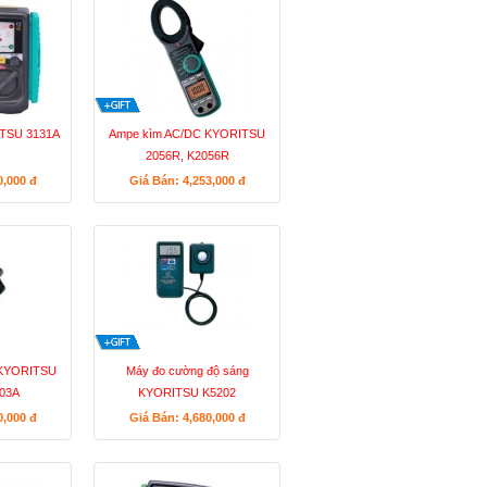
ITSU 3131A
Ampe kìm AC/DC KYORITSU
2056R, K2056R
0,000
đ
Giá Bán: 4,253,000
đ
 KYORITSU
Máy đo cường độ sáng
003A
KYORITSU K5202
0,000
đ
Giá Bán: 4,680,000
đ