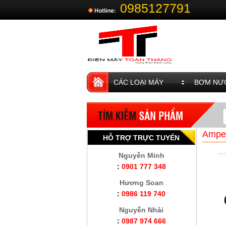
0985127791
CÁC LOẠI MÁY
BƠM NƯỚ
Ampe
HỖ TRỢ TRỰC TUYẾN
Nguyễn Minh
:
0901 777 348
Hương Soan
:
0986 119 740
Nguyễn Nhài
:
0987 974 666