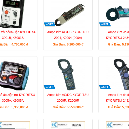
n trở cách điện KYORITSU
Ampe kìm AC/DC KYORITSU
Ampe kìm đo d
3001B, K3001B
2004, K2004 (200A)
KYORITSU 2434
iá Bán: 4,750,000
đ
Giá Bán: 5,160,000
đ
Giá Bán: 5,19
ồ đo điện trở KYORITSU
Ampe kìm AC/DC KYORITSU
Ampe kìm đo d
3005A, K3005A
2009R, K2009R
KYORITSU 2431
iá Bán: 5,350,000
đ
Giá Bán: 5,559,000
đ
Giá Bán: 5,63