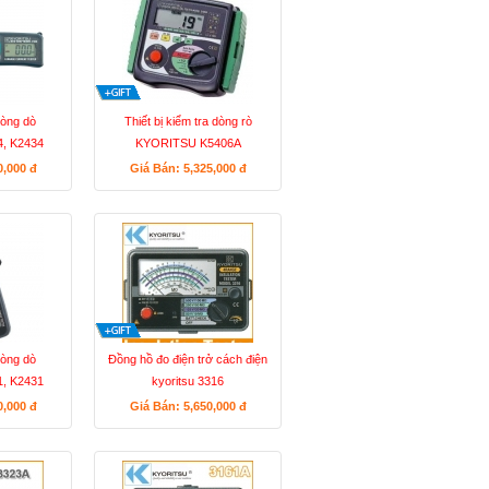
òng dò
Thiết bị kiểm tra dòng rò
, K2434
KYORITSU K5406A
0,000
đ
Giá Bán: 5,325,000
đ
òng dò
Đồng hồ đo điện trở cách điện
, K2431
kyoritsu 3316
0,000
đ
Giá Bán: 5,650,000
đ