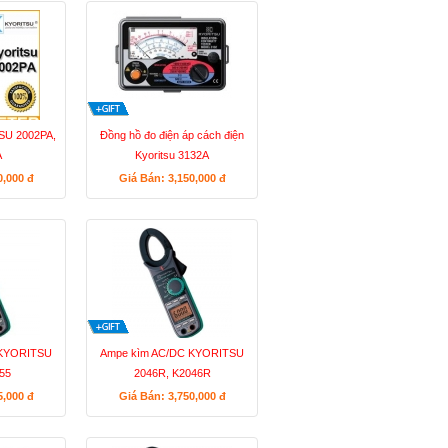
SU 2002PA,
Đồng hồ đo điện áp cách điện
A
Kyoritsu 3132A
0,000
đ
Giá Bán: 3,150,000
đ
 KYORITSU
Ampe kìm AC/DC KYORITSU
55
2046R, K2046R
5,000
đ
Giá Bán: 3,750,000
đ