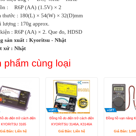
ồn : R6P (AA) (1.5V) × 2
h thước : 180(L) × 54(W) × 32(D)mm
 lượng : 170g approx.
 kiện : R6P (AA) × 2. Que đo, HDSD
g sản xuất : Kyoritsu - Nhật
t xứ : Nhật
 phẩm cùng loại
hồ đo điện trở cách điện
Đồng hồ đo điện trở cách điện
Đồng hồ vạn năng K
KYORITSU 3165
KYORITSU 3146A, K3146A
Giá Bán: Liên hệ
Giá Bán: Liên hệ
Giá Bán: 1,00