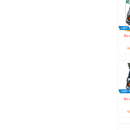
Đo 
G
Đo 
G