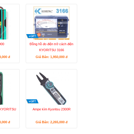
000
Đồng hồ đo điện trở cách điện
KYORITSU 3166
8,000
đ
Giá Bán: 1,950,000
đ
g KYORITSU
Ampe kìm Kyoritsu 2300R
0,000
đ
Giá Bán: 2,265,000
đ