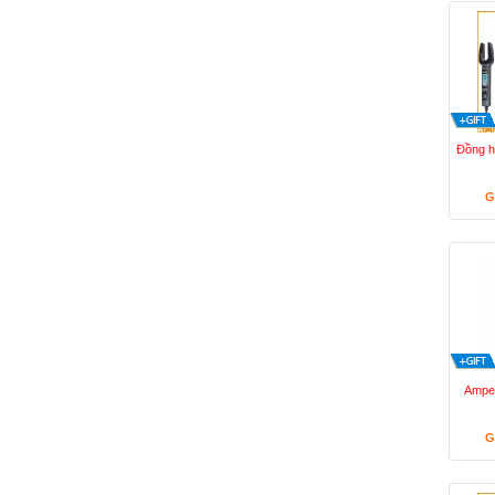
Đồng h
G
Ampe
G