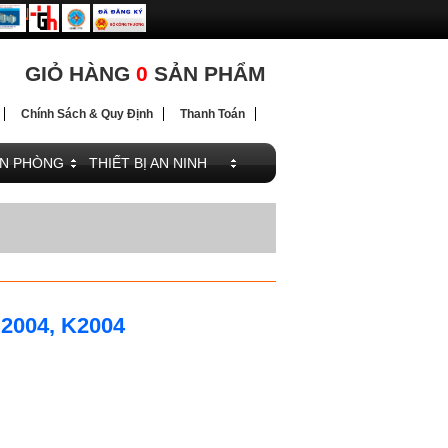
ĐIỆN
GIỎ HÀNG
0
SẢN PHẨM
Chính Sách & Quy Định
Thanh Toán
ĂN PHÒNG
THIẾT BỊ AN NINH
2004, K2004