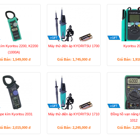
ìm Kyoritsu 2200, K2200
Máy thử điện áp KYORITSU 1700
Kyoritsu 2
(1000A)
iá Bán: 1,549,000
đ
Giá Bán: 1,745,000
đ
Giá Bán: 1,91
pe kìm Kyoritsu 2031
Máy thử điện áp KYORITSU 1710
Đồng hồ vạn năn
1012
iá Bán: 2,015,000
đ
Giá Bán: 2,245,000
đ
Giá Bán: 2,25