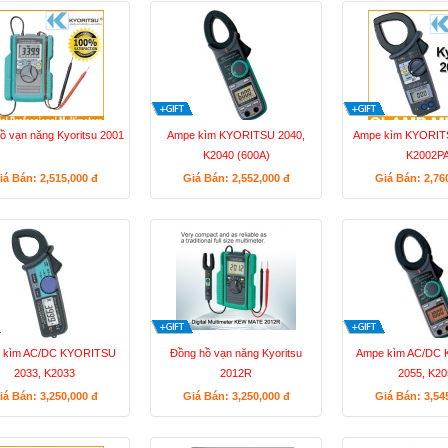
ồ vạn năng Kyoritsu 2001
Ampe kìm KYORITSU 2040,
Ampe kìm KYORIT
K2040 (600A)
K2002P
iá Bán: 2,515,000
đ
Giá Bán: 2,552,000
đ
Giá Bán: 2,76
 kìm AC/DC KYORITSU
Đồng hồ vạn năng Kyoritsu
Ampe kìm AC/DC
2033, K2033
2012R
2055, K20
iá Bán: 3,250,000
đ
Giá Bán: 3,250,000
đ
Giá Bán: 3,54