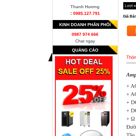
Lượt 
Thanh Hương
:
0985.127.791
Giá Bán
KINH DOANH PHÂN PHỐI
0987 974 666
Chat ngay
QUẢNG CÁO
Thôn
Amp
+ A
+ A
+ D
+ D
+ Ω
Đườ
Tần