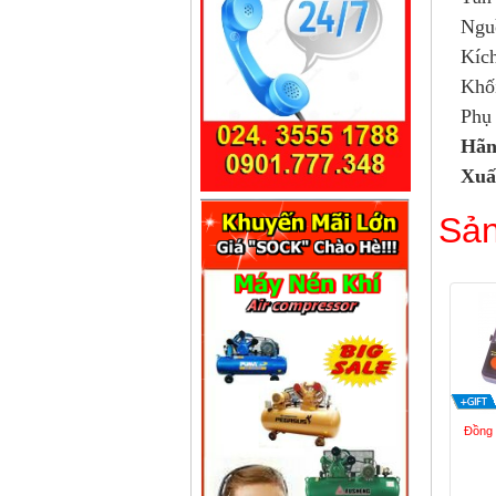
Ngu
Kíc
Khối
Phụ
Hãn
Xuấ
Sản
Đồng 