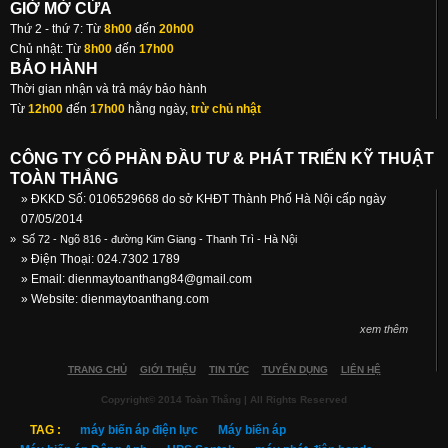
GIỜ MỞ CỬA
Thứ 2 - thứ 7: Từ
8h00
đến
20h00
Chủ nhật: Từ
8h00
đến
17h00
BẢO HÀNH
Thời gian nhận và trả máy bảo hành
Từ
12h00
đến
17h00
hằng ngày,
trừ chủ nhật
CÔNG TY CỔ PHẦN ĐẦU TƯ & PHÁT TRIỂN KỸ THUẬT
TOÀN THẮNG
» ĐKKD Số: 0106529668 do sở KHĐT Thành Phố Hà Nội cấp ngày
07/05/2014
»
Số 72 - Ngõ 816 - đường Kim Giang - Thanh Trì - Hà Nội
» Điện Thoại: 024.7302 1789
» Email:
dienmaytoanthang84@gmail.com
» Website: dienmaytoanthang.com
xem thêm
TRANG CHỦ
GIỚI THIỆU
TIN TỨC
TUYỂN DỤNG
LIÊN HỆ
Copyright© 2014 Toàn Thắng | All Rights Reserved
TAG :
máy biến áp điện lực
Máy biến áp