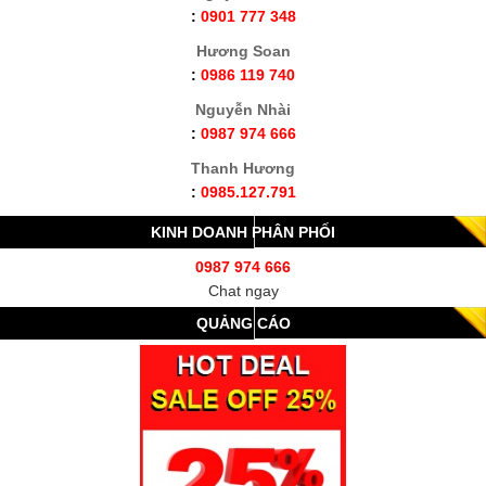
:
0901 777 348
Hương Soan
:
0986 119 740
Nguyễn Nhài
:
0987 974 666
Thanh Hương
:
0985.127.791
KINH DOANH PHÂN PHỐI
0987 974 666
Chat ngay
QUẢNG CÁO