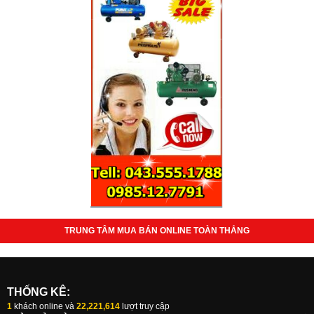
TRUNG TÂM MUA BÁN ONLINE TOÀN THẮNG
THỐNG KÊ:
1
khách online và
22,221,614
lượt truy cập