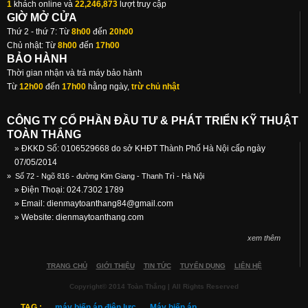
1
khách online và
22,246,873
lượt truy cập
GIỜ MỞ CỬA
Thứ 2 - thứ 7: Từ
8h00
đến
20h00
Chủ nhật: Từ
8h00
đến
17h00
BẢO HÀNH
Thời gian nhận và trả máy bảo hành
Từ
12h00
đến
17h00
hằng ngày,
trừ chủ nhật
CÔNG TY CỔ PHẦN ĐẦU TƯ & PHÁT TRIỂN KỸ THUẬT
TOÀN THẮNG
» ĐKKD Số: 0106529668 do sở KHĐT Thành Phố Hà Nội cấp ngày
07/05/2014
»
Số 72 - Ngõ 816 - đường Kim Giang - Thanh Trì - Hà Nội
» Điện Thoại: 024.7302 1789
» Email:
dienmaytoanthang84@gmail.com
» Website: dienmaytoanthang.com
xem thêm
TRANG CHỦ
GIỚI THIỆU
TIN TỨC
TUYỂN DỤNG
LIÊN HỆ
Copyright© 2014 Toàn Thắng | All Rights Reserved
TAG :
máy biến áp điện lực
Máy biến áp