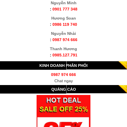
Nguyễn Minh
:
0901 777 348
Hương Soan
:
0986 119 740
Nguyễn Nhài
:
0987 974 666
Thanh Hương
:
0985.127.791
KINH DOANH PHÂN PHỐI
0987 974 666
Chat ngay
QUẢNG CÁO