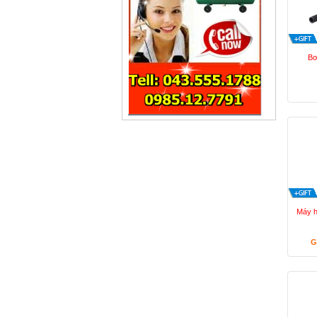
Bơ
Máy h
G