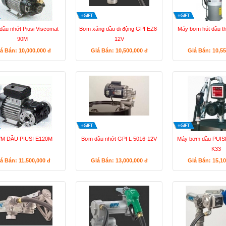
ầu nhớt Piusi Viscomat
Bơm xăng dầu di động GPI EZ8-
Máy bơm hút dầu t
90M
12V
á Bán: 10,000,000
đ
Giá Bán: 10,500,000
đ
Giá Bán: 10,5
M DẦU PIUSI E120M
Bơm dầu nhớt GPI L 5016-12V
Máy bơm dầu PUISI
K33
á Bán: 11,500,000
đ
Giá Bán: 13,000,000
đ
Giá Bán: 15,1