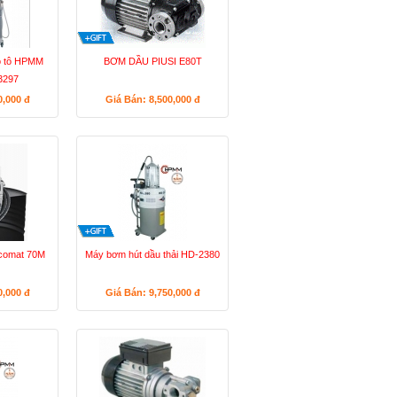
 ô tô HPMM
BƠM DẦU PIUSI E80T
3297
0,000
đ
Giá Bán: 8,500,000
đ
comat 70M
Máy bơm hút dầu thải HD-2380
0,000
đ
Giá Bán: 9,750,000
đ