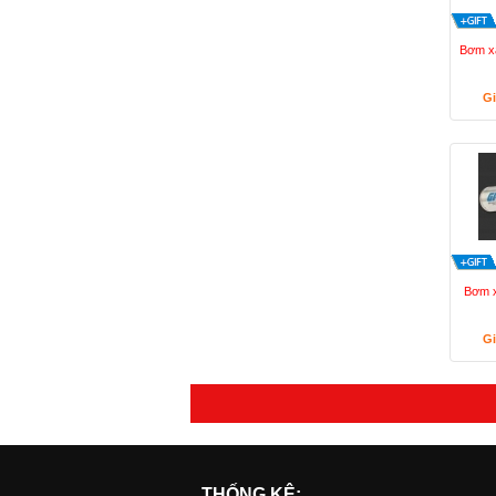
Bơm xă
Gi
Bơm x
Gi
THỐNG KÊ: