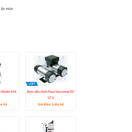
t ăn mòn
l Model K44
Bơm dầu nhớt Piusi Viscomat DC
12 V
ên hệ
Giá Bán: Liên hệ