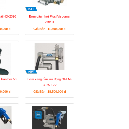
hải HD-2390
Bơm dầu nhớt Piusi Viscomat
230/3T
50,000
đ
Giá Bán: 11,300,000
đ
 Panther 56
Bơm xăng dầu lưu động GPI M-
3025-12V
00,000
đ
Giá Bán: 18,500,000
đ