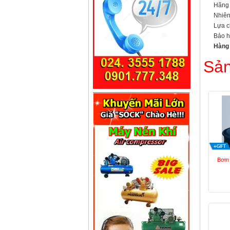
Hãng 
Nhiên
Lựa c
Bảo h
Hàng 
Sản
Bơm 