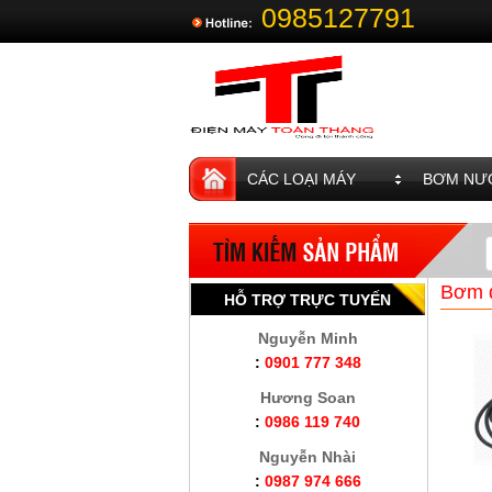
0985127791
CÁC LOẠI MÁY
BƠM NƯỚ
Bơm d
HỖ TRỢ TRỰC TUYẾN
Nguyễn Minh
:
0901 777 348
Hương Soan
:
0986 119 740
Nguyễn Nhài
:
0987 974 666