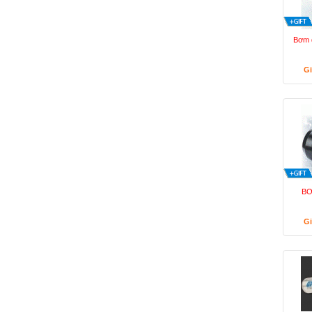
Bơm d
Gi
BƠ
Gi