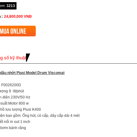
xem:
3213
 :
24,800,000
VNĐ
g số kỹ thuật
ầu nhớt Piusi Model Drum Viscomat
l F0026200D
ượng 9 lít/phút
 điện 230V/50 Hz
suất Motor 800 w
hồ lưu lượng Piusi K400
iện bao gồm: Ống hút, cò cấp, dây cấp dài 4 mét
t nối in out 1 inch
 bơm bánh răng