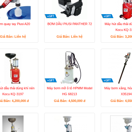
m quay tay Piusi A20
BƠM DẦU PIUSI PANTHER 72
Máy hút dầu thải d
Kocu KQ-3
Giá Bán: Liên hệ
Giá Bán: Liên hệ
Giá Bán: 3,20
út dầu thải dùng khí nén
Máy bơm mỡ ô tô HPMM Model
Máy bơm xăng, hóa
Kocu KQ-3197
HG 68213
X35194
iá Bán: 4,200,000
đ
Giá Bán: 4,500,000
đ
Giá Bán: 4,55