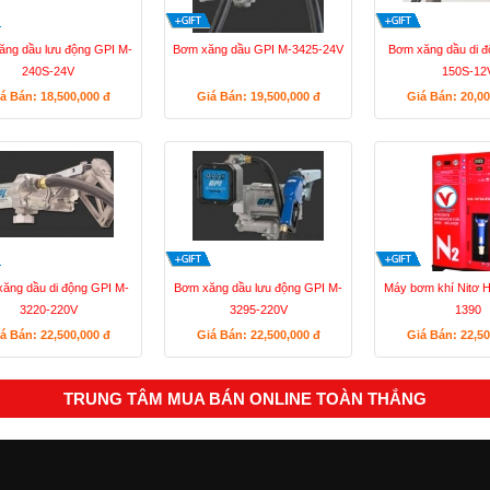
ng dầu lưu động GPI M-
Bơm xăng dầu GPI M-3425-24V
Bơm xăng dầu di đ
240S-24V
150S-12
á Bán: 18,500,000
đ
Giá Bán: 19,500,000
đ
Giá Bán: 20,0
ăng dầu di động GPI M-
Bơm xăng dầu lưu động GPI M-
Máy bơm khí Nitơ
3220-220V
3295-220V
1390
á Bán: 22,500,000
đ
Giá Bán: 22,500,000
đ
Giá Bán: 22,5
TRUNG TÂM MUA BÁN ONLINE TOÀN THẮNG