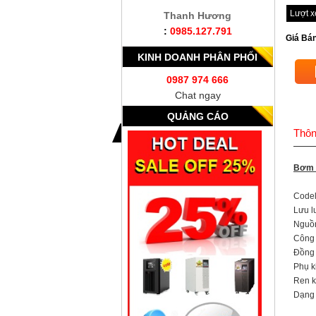
Lượt 
Thanh Hương
:
0985.127.791
Giá Bán
KINH DOANH PHÂN PHỐI
0987 974 666
Chat ngay
QUẢNG CÁO
Thôn
Bơm d
Code
Lưu l
Nguồn
Công 
Đồng 
Phụ k
Ren kế
Dạng