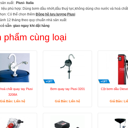
sản xuất :
Piusi- Italia
 liệu phù hợp: Dùng bơm dầu nhớt,dầu thuỷ lực,không dùng cho nước và hoá chấ
họn: Có thể chọn thêm
Đồng hồ lưu lượng Piusi
ành 12 tháng theo quy chuẩn nhà sản xuất
có sẵn- giao ngay khi đặt hàng
 phẩm cùng loại
hoá chất quay tay Piusi
Bơm quay tay Piusi 3201
Cột bơm dầu Diese
3208A
Giá Bán: Liên hệ
Giá Bán: Liên hệ
Giá Bán: Li