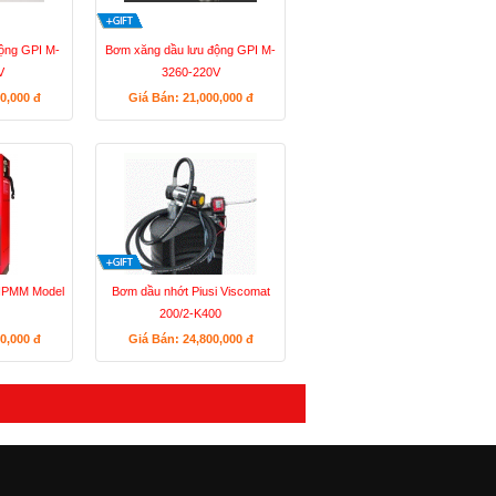
ộng GPI M-
Bơm xăng dầu lưu động GPI M-
V
3260-220V
00,000
đ
Giá Bán: 21,000,000
đ
 HPMM Model
Bơm dầu nhớt Piusi Viscomat
200/2-K400
00,000
đ
Giá Bán: 24,800,000
đ