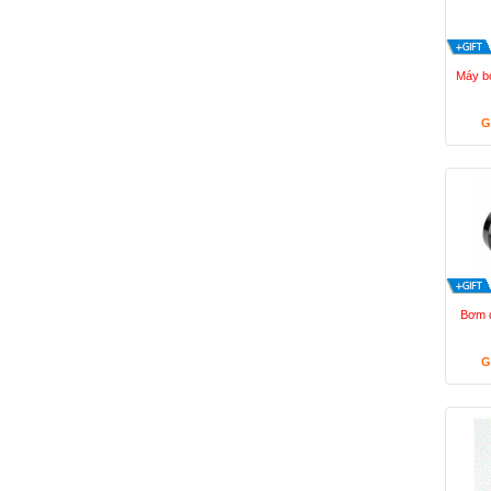
Máy b
G
Bơm d
G