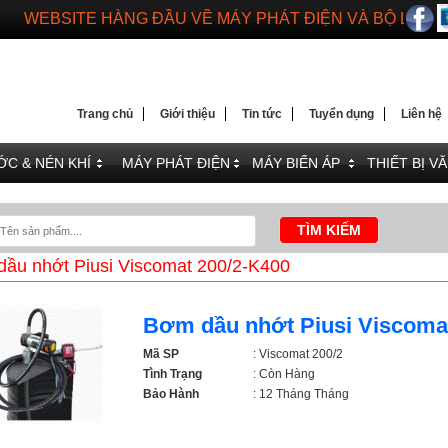
DIENMAYTOANTHANG.COM
WEBSITE HÀNG ĐẦU VỀ MÁY PHÁT ĐIỆN VÀ BỘ LƯU 
Trang chủ
Giới thiệu
Tin tức
Tuyển dụng
Liên hệ
C & NÉN KHÍ
MÁY PHÁT ĐIỆN
MÁY BIẾN ÁP
THIẾT BỊ V
ầu nhớt Piusi Viscomat 200/2-K400
Bơm dầu nhớt Piusi Viscoma
Mã SP
: Viscomat 200/2
Tình Trạng
: Còn Hàng
Bảo Hành
: 12 Tháng Tháng