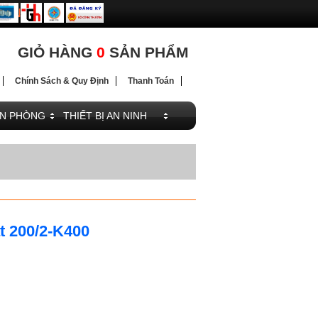
ĐIỆN
GIỎ HÀNG
0
SẢN PHẨM
Chính Sách & Quy Định
Thanh Toán
ĂN PHÒNG
THIẾT BỊ AN NINH
t 200/2-K400