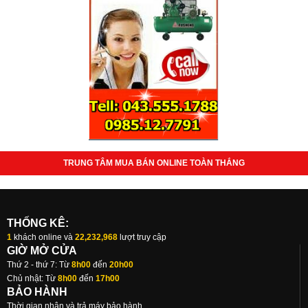
TRUNG TÂM MUA BÁN ONLINE TOÀN THẮNG
THỐNG KÊ:
1
khách online và
22,232,968
lượt truy cập
GIỜ MỞ CỬA
Thứ 2 - thứ 7: Từ
8h00
đến
20h00
Chủ nhật: Từ
8h00
đến
17h00
BẢO HÀNH
Thời gian nhận và trả máy bảo hành