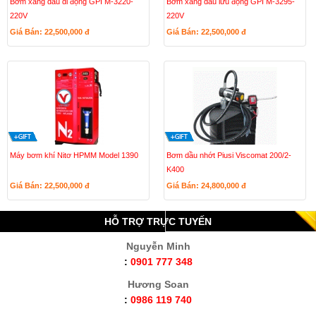
Bơm xăng dầu di động GPI M-3220-
Bơm xăng dầu lưu động GPI M-3295-
220V
220V
Giá Bán: 22,500,000
đ
Giá Bán: 22,500,000
đ
Máy bơm khí Nitơ HPMM Model 1390
Bơm dầu nhớt Piusi Viscomat 200/2-
K400
Giá Bán: 22,500,000
đ
Giá Bán: 24,800,000
đ
HỖ TRỢ TRỰC TUYẾN
Nguyễn Minh
:
0901 777 348
Hương Soan
:
0986 119 740