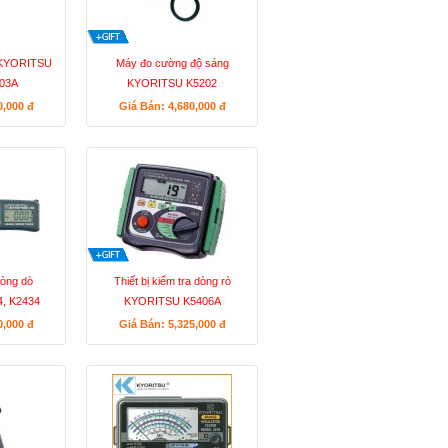
 KYORITSU
Máy đo cường độ sáng
003A
KYORITSU K5202
0,000
đ
Giá Bán: 4,680,000
đ
òng dò
Thiết bị kiểm tra dòng rò
, K2434
KYORITSU K5406A
0,000
đ
Giá Bán: 5,325,000
đ