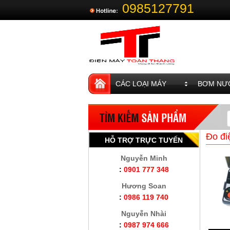
0985127791
CÁC LOẠI MÁY
BƠM NƯỚ
Đo đi
HỖ TRỢ TRỰC TUYẾN
Nguyễn Minh
:
0901 777 348
Hương Soan
:
0986 119 740
Nguyễn Nhài
:
0987 974 666