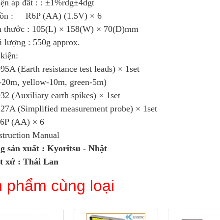
ện áp đất : : ±1%rdg±4dgt
ồn : R6P (AA) (1.5V) × 6
h thước : 105(L) × 158(W) × 70(D)mm
 lượng : 550g approx.
kiện:
95A (Earth resistance test leads) × 1set
d-20m, yellow-10m, green-5m)
32 (Auxiliary earth spikes) × 1set
27A (Simplified measurement probe) × 1set
6P (AA) × 6
struction Manual
g sản xuất : Kyoritsu - Nhật
t xứ : Thái Lan
 phẩm cùng loại