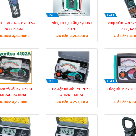
 kìm AC/DC KYORITSU
Đồng hồ vạn năng Kyoritsu
Ampe kìm AC/DC
2033, K2033
2012R
2055, K20
iá Bán: 3,250,000
đ
Giá Bán: 3,250,000
đ
Giá Bán: 3,54
điện trở đất KYORITSU
Đo điện trở đất KYORITSU
Đồng hồ đo KYOR
4102AH, K4102AH
4102A, K4102A
iá Bán: 4,250,000
đ
Giá Bán: 4,250,000
đ
Giá Bán: 4,25