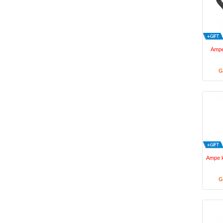
Ampe
G
Ampe k
G