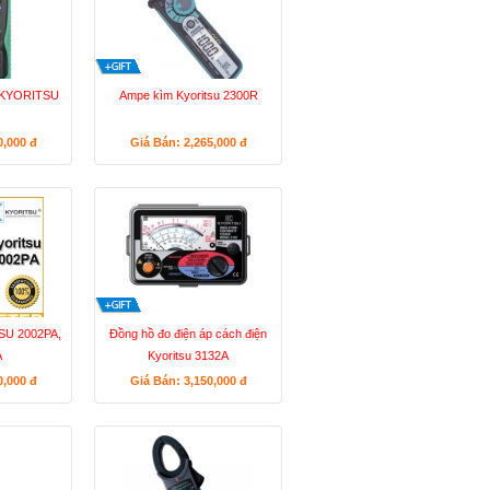
g KYORITSU
Ampe kìm Kyoritsu 2300R
0,000
đ
Giá Bán: 2,265,000
đ
SU 2002PA,
Đồng hồ đo điện áp cách điện
A
Kyoritsu 3132A
0,000
đ
Giá Bán: 3,150,000
đ