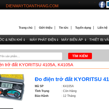
DIENMAYTOANTHANG.COM
WEBSITE HÀNG ĐẦU VỀ MÁY PHÁT ĐIỆN VÀ BỘ LƯU 
Trang chủ
Giới thiệu
Tin tức
Tuyển dụng
Liên hệ
C & NÉN KHÍ
MÁY PHÁT ĐIỆN
MÁY BIẾN ÁP
THIẾT BỊ V
ện trở đất KYORITSU 4105A, K4105A
Đo điện trở đất KYORITSU 4
Mã SP
: K4105A
Tình Trạng
: Còn Hàng
Bảo Hành
: 12 Tháng