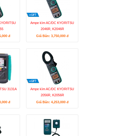
 KYORITSU
Ampe kìm AC/DC KYORITSU
55
2046R, K2046R
5,000
đ
Giá Bán: 3,750,000
đ
ITSU 3131A
Ampe kìm AC/DC KYORITSU
2056R, K2056R
0,000
đ
Giá Bán: 4,253,000
đ