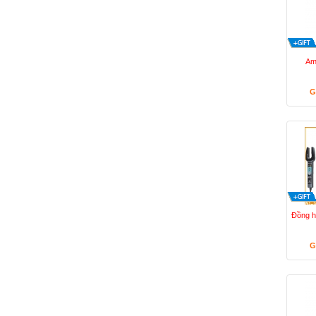
Am
G
Đồng h
G