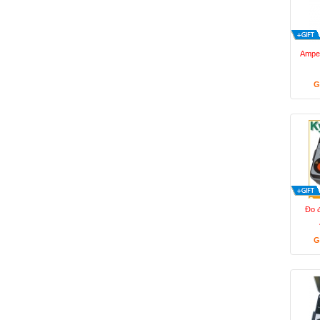
Ampe
G
Đo 
G