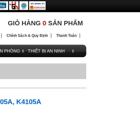
ĐIỆN
GIỎ HÀNG
0
SẢN PHẨM
Chính Sách & Quy Định
Thanh Toán
ĂN PHÒNG
THIẾT BỊ AN NINH
105A, K4105A