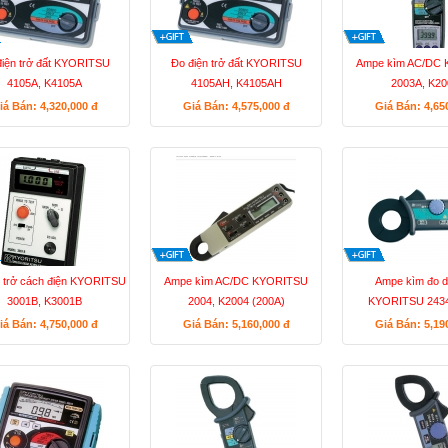
điện trở đất KYORITSU
Đo điện trở đất KYORITSU
Ampe kìm AC/DC
4105A, K4105A
4105AH, K4105AH
2003A, K2
iá Bán: 4,320,000
đ
Giá Bán: 4,575,000
đ
Giá Bán: 4,65
n trở cách điện KYORITSU
Ampe kìm AC/DC KYORITSU
Ampe kìm đo d
3001B, K3001B
2004, K2004 (200A)
KYORITSU 2434
iá Bán: 4,750,000
đ
Giá Bán: 5,160,000
đ
Giá Bán: 5,19