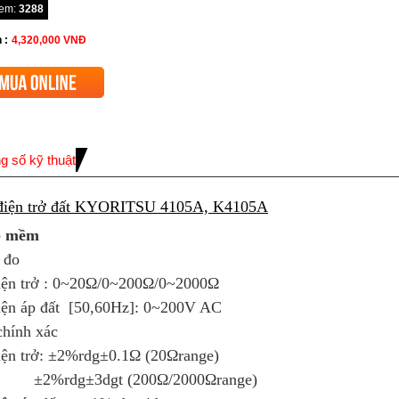
xem:
3288
 :
4,320,000
VNĐ
g số kỹ thuật
điện trở đất KYORITSU 4105A, K4105A
p mềm
 đo
iện trở : 0~20Ω/0~200Ω/0~2000Ω
iện áp đất [50,60Hz]: 0~200V AC
chính xác
iện trở: ±2%rdg±0.1Ω (20Ωrange)
%rdg±3dgt (200Ω/2000Ωrange)