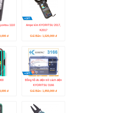
yoritsu 1110
Ampe kìm KYORITSU 2017,
K2017
0,000
đ
Giá Bán: 1,520,000
đ
000
Đồng hồ đo điện trở cách điện
KYORITSU 3166
8,000
đ
Giá Bán: 1,950,000
đ