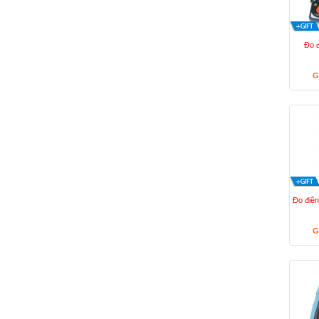
Đo 
G
Đo điệ
G