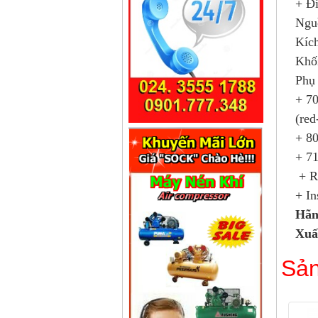
+ Đi
Ngu
Kíc
Khối
Phụ 
+ 70
(re
+ 80
+ 71
+ R
+ In
Hãn
Xuấ
Sản