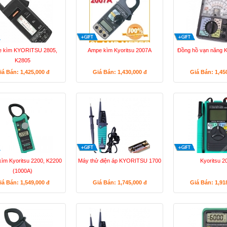
 kìm KYORITSU 2805,
Ampe kìm Kyoritsu 2007A
Đồng hồ vạn năng K
K2805
iá Bán: 1,425,000
đ
Giá Bán: 1,430,000
đ
Giá Bán: 1,45
ìm Kyoritsu 2200, K2200
Máy thử điện áp KYORITSU 1700
Kyoritsu 2
(1000A)
iá Bán: 1,549,000
đ
Giá Bán: 1,745,000
đ
Giá Bán: 1,91