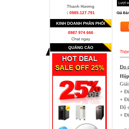
Lượt 
Thanh Hương
:
0985.127.791
Giá Bán
KINH DOANH PHÂN PHỐI
0987 974 666
Chat ngay
QUẢNG CÁO
Thôn
Đo 
Hộ
Giải
+ Đ
+ Đ
Độ 
+ Đ
±2