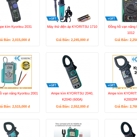
pe kìm Kyoritsu 2031
Máy thử điện áp KYORITSU 1710
Đồng hồ vạn năn
1012
iá Bán: 2,015,000
đ
Giá Bán: 2,245,000
đ
Giá Bán: 2,25
ồ vạn năng Kyoritsu 2001
Ampe kìm KYORITSU 2040,
Ampe kìm KYORIT
K2040 (600A)
K2002P
iá Bán: 2,515,000
đ
Giá Bán: 2,552,000
đ
Giá Bán: 2,76