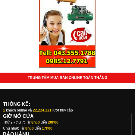
TRUNG TÂM MUA BÁN ONLINE TOÀN THẮNG
THỐNG KÊ:
1
khách online và
22,224,221
lượt truy cập
GIỜ MỞ CỬA
Thứ 2 - thứ 7: Từ
8h00
đến
20h00
Chủ nhật: Từ
8h00
đến
17h00
BẢO HÀNH