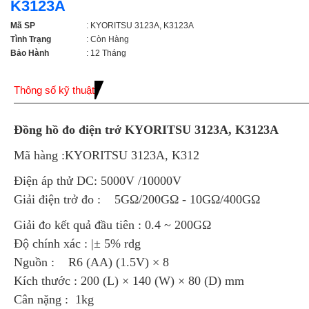
K3123A
Mã SP
: KYORITSU 3123A, K3123A
Tình Trạng
: Còn Hàng
Bảo Hành
: 12 Tháng
Thông số kỹ thuật
Đồng hồ đo điện trở KYORITSU 3123A, K3123A
Mã hàng :KYORITSU 3123A, K312
Điện áp thử DC: 5000V /10000V
Giải điện trở đo : 5GΩ/200GΩ - 10GΩ/400GΩ
Giải đo kết quả đầu tiên : 0.4 ~ 200GΩ
Độ chính xác : |± 5% rdg
Nguồn : R6 (AA) (1.5V) × 8
Kích thước : 200 (L) × 140 (W) × 80 (D) mm
Cân nặng : 1kg