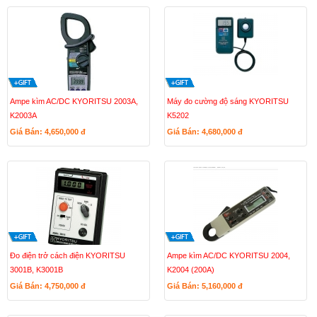
Ampe kìm AC/DC KYORITSU 2003A,
Máy đo cường độ sáng KYORITSU
K2003A
K5202
Giá Bán: 4,650,000
đ
Giá Bán: 4,680,000
đ
Đo điện trở cách điện KYORITSU
Ampe kìm AC/DC KYORITSU 2004,
3001B, K3001B
K2004 (200A)
Giá Bán: 4,750,000
đ
Giá Bán: 5,160,000
đ