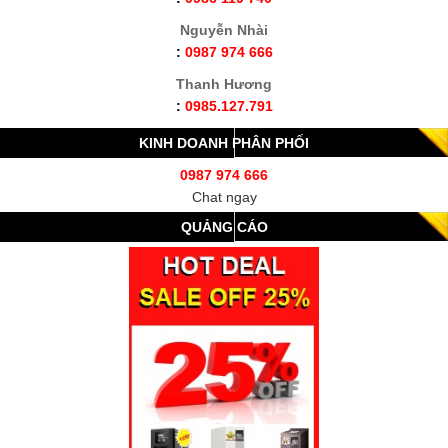
Nguyễn Nhài
:
0987 974 666
Thanh Hương
:
0985.127.791
KINH DOANH PHÂN PHỐI
0987 974 666
Chat ngay
QUẢNG CÁO