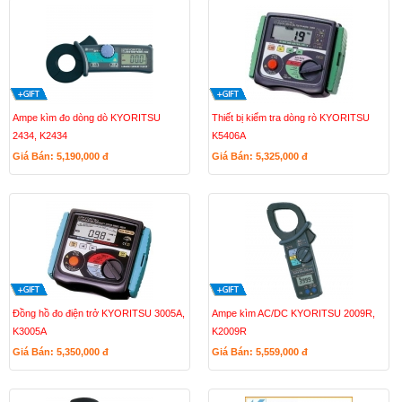
Ampe kìm đo dòng dò KYORITSU
Thiết bị kiểm tra dòng rò KYORITSU
2434, K2434
K5406A
Giá Bán: 5,190,000
đ
Giá Bán: 5,325,000
đ
Đồng hồ đo điện trở KYORITSU 3005A,
Ampe kìm AC/DC KYORITSU 2009R,
K3005A
K2009R
Giá Bán: 5,350,000
đ
Giá Bán: 5,559,000
đ