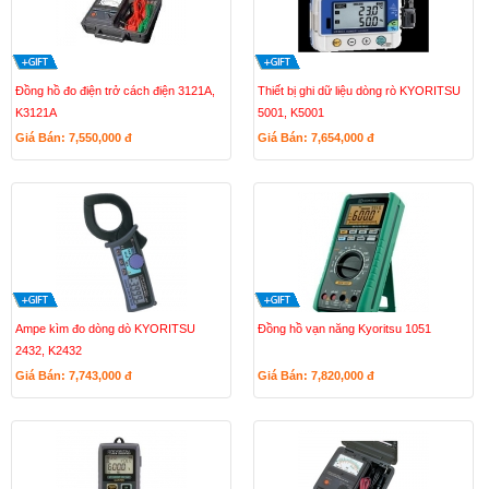
Đồng hồ đo điện trở cách điện 3121A,
Thiết bị ghi dữ liệu dòng rò KYORITSU
K3121A
5001, K5001
Giá Bán: 7,550,000
đ
Giá Bán: 7,654,000
đ
Ampe kìm đo dòng dò KYORITSU
Đồng hồ vạn năng Kyoritsu 1051
2432, K2432
Giá Bán: 7,743,000
đ
Giá Bán: 7,820,000
đ