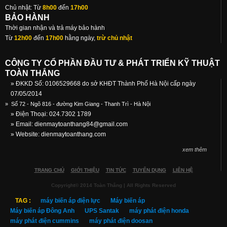
Chủ nhật: Từ
8h00
đến
17h00
BẢO HÀNH
Thời gian nhận và trả máy bảo hành
Từ
12h00
đến
17h00
hằng ngày,
trừ chủ nhật
CÔNG TY CỔ PHẦN ĐẦU TƯ & PHÁT TRIỂN KỸ THUẬT
TOÀN THẮNG
» ĐKKD Số: 0106529668 do sở KHĐT Thành Phố Hà Nội cấp ngày
07/05/2014
»
Số 72 - Ngõ 816 - đường Kim Giang - Thanh Trì - Hà Nội
» Điện Thoại: 024.7302 1789
» Email:
dienmaytoanthang84@gmail.com
» Website: dienmaytoanthang.com
xem thêm
TRANG CHỦ
GIỚI THIỆU
TIN TỨC
TUYỂN DỤNG
LIÊN HỆ
Copyright© 2014 Toàn Thắng | All Rights Reserved
TAG :
máy biến áp điện lực
Máy biến áp
Máy biến áp Đông Anh
UPS Santak
máy phát điện honda
máy phát điện cummins
máy phát điện doosan