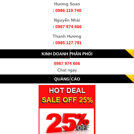
Hương Soan
:
0986 119 740
Nguyễn Nhài
:
0987 974 666
Thanh Hương
:
0985.127.791
KINH DOANH PHÂN PHỐI
0987 974 666
Chat ngay
QUẢNG CÁO