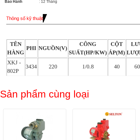
Bảo Hành
: 12 Tháng
Thông số kỹ thuật
TÊN
CÔNG
CỘT
LƯ
PHI
NGUỒN(V)
HÀNG
SUẤT(HP/KW)
ÁP(M)
LƯỢ
XKJ -
3434
220
1/0.8
40
60
802P
Sản phẩm cùng loại