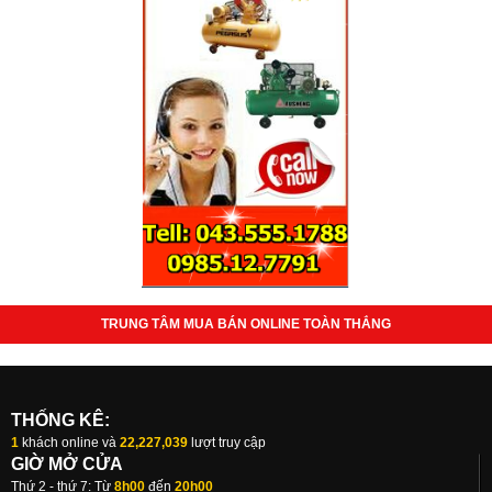
TRUNG TÂM MUA BÁN ONLINE TOÀN THẮNG
THỐNG KÊ:
1
khách online và
22,227,039
lượt truy cập
GIỜ MỞ CỬA
Thứ 2 - thứ 7: Từ
8h00
đến
20h00