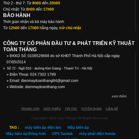
Thứ 2 - thứ 7: Từ
8h00
đến
20h00
Chủ nhật: Từ
8h00
đến
17h00
BẢO HÀNH
Thời gian nhận và trả máy bảo hành
Từ
12h00
đến
17h00
hằng ngày,
trừ chủ nhật
CÔNG TY CỔ PHẦN ĐẦU TƯ & PHÁT TRIỂN KỸ THUẬT
TOÀN THẮNG
» ĐKKD Số: 0106529668 do sở KHĐT Thành Phố Hà Nội cấp ngày
07/05/2014
»
Số 72 - Ngõ 816 - đường Kim Giang - Thanh Trì - Hà Nội
» Điện Thoại: 024.7302 1789
» Email:
dienmaytoanthang84@gmail.com
» Website: dienmaytoanthang.com
xem thêm
TRANG CHỦ
GIỚI THIỆU
TIN TỨC
TUYỂN DỤNG
LIÊN HỆ
Copyright© 2014 Toàn Thắng | All Rights Reserved
TAG :
máy biến áp điện lực
Máy biến áp
Máy biến áp Đông Anh
UPS Santak
máy phát điện honda