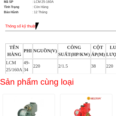
Mã SP
: LCM 25-160A
Tình Trạng
: Còn Hàng
Bảo Hành
: 12 Tháng
Thông số kỹ thuật
TÊN
CÔNG
CỘT
L
PHI
NGUỒN(V)
HÀNG
SUẤT(HP/KW)
ÁP(M)
LƯ
LCM
49-
220
2/1.5
38
220
25/160A
34
Sản phẩm cùng loại