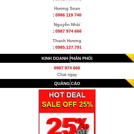
Hương Soan
:
0986 119 740
Nguyễn Nhài
:
0987 974 666
Thanh Hương
:
0985.127.791
KINH DOANH PHÂN PHỐI
0987 974 666
Chat ngay
QUẢNG CÁO