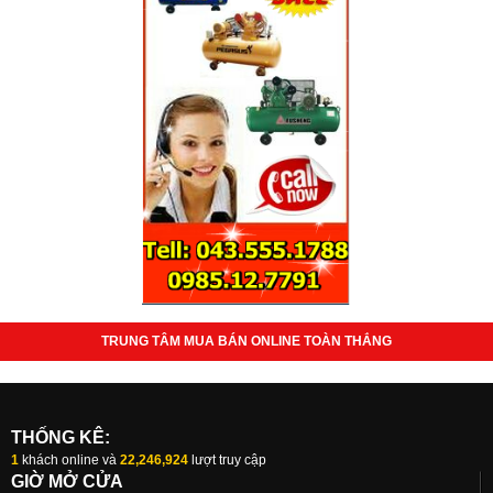
TRUNG TÂM MUA BÁN ONLINE TOÀN THẮNG
THỐNG KÊ:
1
khách online và
22,246,924
lượt truy cập
GIỜ MỞ CỬA