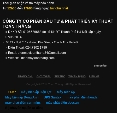
Thời gian nhận và trả máy bảo hành
Từ
12h00
đến
17h00
hằng ngày,
trừ chủ nhật
CÔNG TY CỔ PHẦN ĐẦU TƯ & PHÁT TRIỂN KỸ THUẬT
TOÀN THẮNG
» ĐKKD Số: 0106529668 do sở KHĐT Thành Phố Hà Nội cấp ngày
07/05/2014
»
Số 72 - Ngõ 816 - đường Kim Giang - Thanh Trì - Hà Nội
» Điện Thoại: 024.7302 1789
» Email:
dienmaytoanthang84@gmail.com
» Website: dienmaytoanthang.com
xem thêm
TRANG CHỦ
GIỚI THIỆU
TIN TỨC
TUYỂN DỤNG
LIÊN HỆ
Copyright© 2014 Toàn Thắng | All Rights Reserved
TAG :
máy biến áp điện lực
Máy biến áp
Máy biến áp Đông Anh
UPS Santak
máy phát điện honda
máy phát điện cummins
máy phát điện doosan
Bộ chuyển nguồn tự động