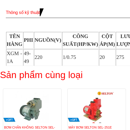
Thông số kỹ thuật
TÊN
CÔNG
CỘT
LƯ
PHI
NGUỒN(V)
HÀNG
SUẤT(HP/KW)
ÁP(M)
LƯỢ
XGM -
49-
220
1/0.75
20
275
1A
49
Sản phẩm cùng loại
BƠM CHÂN KHÔNG SELTON SEL-
MÁY BƠM SELTON SEL-251E