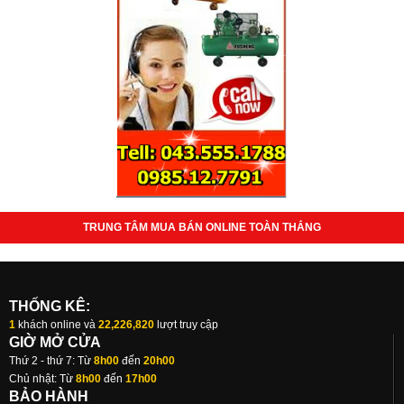
TRUNG TÂM MUA BÁN ONLINE TOÀN THẮNG
THỐNG KÊ:
1
khách online và
22,226,820
lượt truy cập
GIỜ MỞ CỬA
Thứ 2 - thứ 7: Từ
8h00
đến
20h00
Chủ nhật: Từ
8h00
đến
17h00
BẢO HÀNH