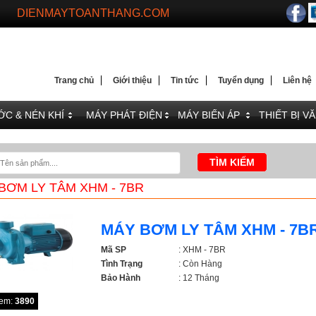
DIENMAYTOANTHANG.COM
WEBSITE HÀNG ĐẦU VỀ MÁY PHÁT ĐIỆN VÀ BỘ LƯU 
Trang chủ
Giới thiệu
Tin tức
Tuyển dụng
Liên hệ
C & NÉN KHÍ
MÁY PHÁT ĐIỆN
MÁY BIẾN ÁP
THIẾT BỊ V
BƠM LY TÂM XHM - 7BR
MÁY BƠM LY TÂM XHM - 7B
Mã SP
: XHM - 7BR
Tình Trạng
: Còn Hàng
Bảo Hành
: 12 Tháng
xem:
3890