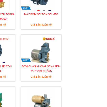
P TỰ ĐỘNG
MÁY BƠM SELTON SEL-750
150AE
ên hệ
Giá Bán: Liên hệ
M SELTON
BƠM CHÂN KHÔNG SENA SEP-
A
251E (VỎ NHÔM)
ên hệ
Giá Bán: Liên hệ