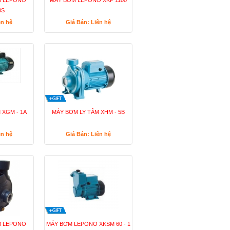
M LEPONO
MÁY BƠM LEPONO XKP 1100
0S
ên hệ
Giá Bán: Liên hệ
 XGM - 1A
MÁY BƠM LY TÂM XHM - 5B
ên hệ
Giá Bán: Liên hệ
M LEPONO
MÁY BƠM LEPONO XKSM 60 - 1