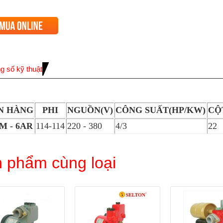
g số kỹ thuật
N HÀNG
PHI
NGUỒN(V)
CÔNG SUẤT(HP/KW)
CỘ
M - 6AR
114-114
220 - 380
4/3
22
 phẩm cùng loại