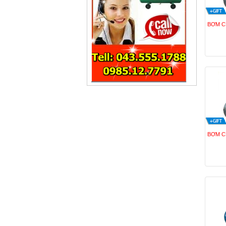
BƠM C
BƠM C