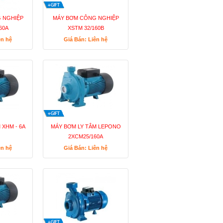
 NGHIỆP
MÁY BƠM CÔNG NGHIỆP
60A
XSTM 32/160B
ên hệ
Giá Bán: Liên hệ
 XHM - 6A
MÁY BƠM LY TÂM LEPONO
2XCM25/160A
ên hệ
Giá Bán: Liên hệ