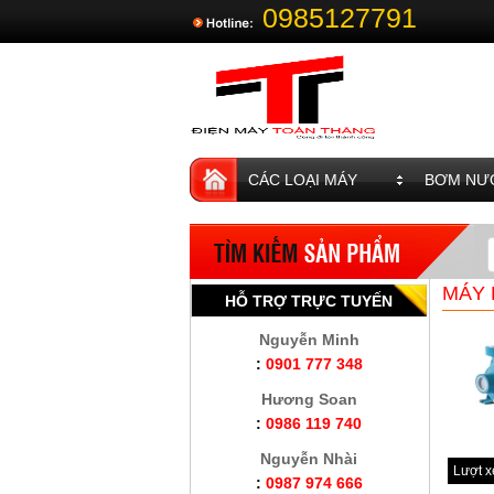
0985127791
CÁC LOẠI MÁY
BƠM NƯỚ
MÁY 
HỖ TRỢ TRỰC TUYẾN
Nguyễn Minh
:
0901 777 348
Hương Soan
:
0986 119 740
Nguyễn Nhài
Lượt 
:
0987 974 666