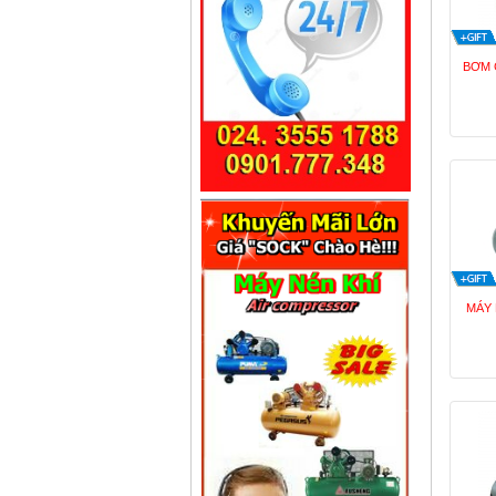
BƠM 
MÁY 