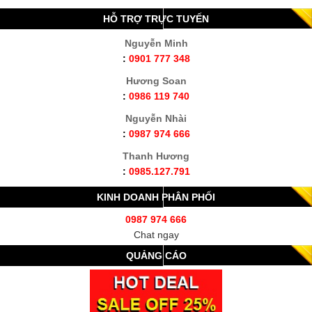
HỖ TRỢ TRỰC TUYẾN
Nguyễn Minh
:
0901 777 348
Hương Soan
:
0986 119 740
Nguyễn Nhài
:
0987 974 666
Thanh Hương
:
0985.127.791
KINH DOANH PHÂN PHỐI
0987 974 666
Chat ngay
QUẢNG CÁO