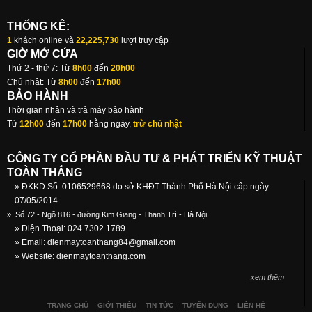
THỐNG KÊ:
1
khách online và
22,225,730
lượt truy cập
GIỜ MỞ CỬA
Thứ 2 - thứ 7: Từ
8h00
đến
20h00
Chủ nhật: Từ
8h00
đến
17h00
BẢO HÀNH
Thời gian nhận và trả máy bảo hành
Từ
12h00
đến
17h00
hằng ngày,
trừ chủ nhật
CÔNG TY CỔ PHẦN ĐẦU TƯ & PHÁT TRIỂN KỸ THUẬT
TOÀN THẮNG
» ĐKKD Số: 0106529668 do sở KHĐT Thành Phố Hà Nội cấp ngày
07/05/2014
»
Số 72 - Ngõ 816 - đường Kim Giang - Thanh Trì - Hà Nội
» Điện Thoại: 024.7302 1789
» Email:
dienmaytoanthang84@gmail.com
» Website: dienmaytoanthang.com
xem thêm
TRANG CHỦ
GIỚI THIỆU
TIN TỨC
TUYỂN DỤNG
LIÊN HỆ