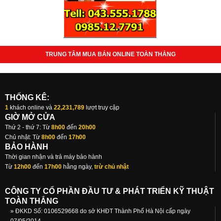
TRUNG TÂM MUA BÁN ONLINE TOÀN THẮNG
THỐNG KÊ:
1
khách online và
22,231,789
lượt truy cập
GIỜ MỞ CỬA
Thứ 2 - thứ 7: Từ
8h00
đến
20h00
Chủ nhật: Từ
8h00
đến
17h00
BẢO HÀNH
Thời gian nhận và trả máy bảo hành
Từ
12h00
đến
17h00
hằng ngày,
trừ chủ nhật
CÔNG TY CỔ PHẦN ĐẦU TƯ & PHÁT TRIỂN KỸ THUẬT
TOÀN THẮNG
» ĐKKD Số: 0106529668 do sở KHĐT Thành Phố Hà Nội cấp ngày