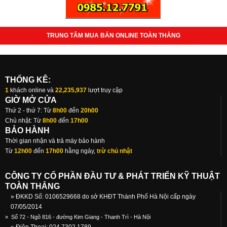
TRUNG TÂM MUA BÁN ONLINE TOÀN THẮNG
THỐNG KÊ:
1
khách online và
22,235,937
lượt truy cập
GIỜ MỞ CỬA
Thứ 2 - thứ 7: Từ
8h00
đến
20h00
Chủ nhật: Từ
8h00
đến
17h00
BẢO HÀNH
Thời gian nhận và trả máy bảo hành
Từ
12h00
đến
17h00
hằng ngày,
trừ chủ nhật
CÔNG TY CỔ PHẦN ĐẦU TƯ & PHÁT TRIỂN KỸ THUẬT
TOÀN THẮNG
» ĐKKD Số: 0106529668 do sở KHĐT Thành Phố Hà Nội cấp ngày
07/05/2014
»
Số 72 - Ngõ 816 - đường Kim Giang - Thanh Trì - Hà Nội