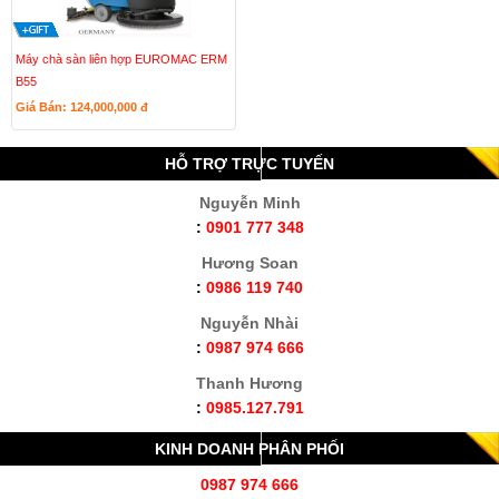
Máy chà sàn liên hợp EUROMAC ERM
B55
Giá Bán: 124,000,000
đ
HỖ TRỢ TRỰC TUYẾN
Nguyễn Minh
:
0901 777 348
Hương Soan
:
0986 119 740
Nguyễn Nhài
:
0987 974 666
Thanh Hương
:
0985.127.791
KINH DOANH PHÂN PHỐI
0987 974 666