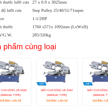
h thước lưỡi cưa
27 x 0.9 x 3025mm
 độ lưỡi cưa
Step Pulley 25/40/51/71mpm
or
1-1/2HP
h thước
1760 x571x 1092mm (LxWxH)
W/G.W.
285/320kg
 phẩm cùng loại
 CƯA VÒNG UE-916A
MÁY CƯA VÒNG UE-916V
MÁY CƯA VÒNG 
(MANUAL TYPE)
(MANUAL TYPE)
(MANUAL T
Giá Bán: Liên hệ
Giá Bán: Liên hệ
Giá Bán: Li