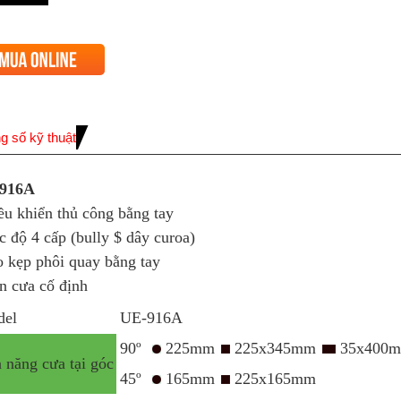
g số kỹ thuật
916A
ều khiển thủ công bằng tay
c độ 4 cấp (bully $ dây curoa)
o kẹp phôi quay bằng tay
n cưa cố định
del
UE-916A
90º
225mm
225x345mm
35x400
 năng cưa tại góc
45º
165mm
225x165mm