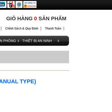
ĐIỆN
GIỎ HÀNG
0
SẢN PHẨM
Chính Sách & Quy Định
Thanh Toán
ĂN PHÒNG
THIẾT BỊ AN NINH
ANUAL TYPE)