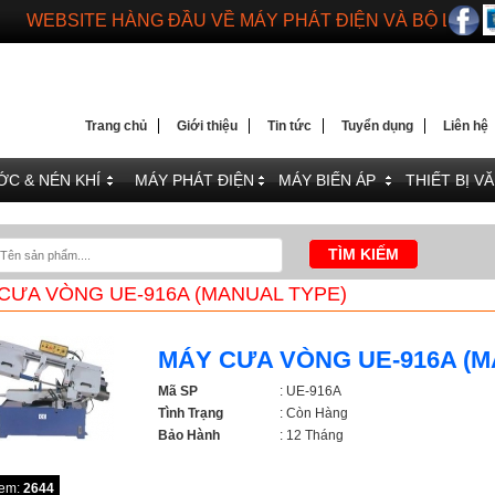
DIENMAYTOANTHANG.COM
WEBSITE HÀNG ĐẦU VỀ MÁY PHÁT ĐIỆN VÀ BỘ LƯU 
Trang chủ
Giới thiệu
Tin tức
Tuyển dụng
Liên hệ
C & NÉN KHÍ
MÁY PHÁT ĐIỆN
MÁY BIẾN ÁP
THIẾT BỊ V
CƯA VÒNG UE-916A (MANUAL TYPE)
MÁY CƯA VÒNG UE-916A (M
Mã SP
: UE-916A
Tình Trạng
: Còn Hàng
Bảo Hành
: 12 Tháng
xem:
2644