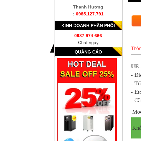
Thanh Hương
:
0985.127.791
KINH DOANH PHÂN PHỐI
0987 974 666
Chat ngay
Thôn
QUẢNG CÁO
UE-
- Đi
- Tố
- Et
- Cầ
Mo
Khả