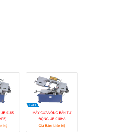
UE-918S
MÁY CƯA VÒNG BÁN TƯ
YPE)
ĐỘNG UE-918HA
ên hệ
Giá Bán: Liên hệ