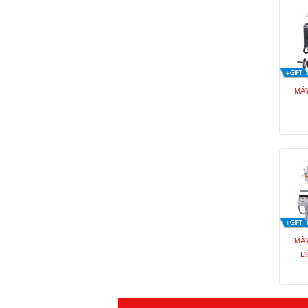
MÁY
MÁY
Đ