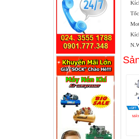
Kíc
Tốc
Mot
Kíc
N.
Sản
MÁY