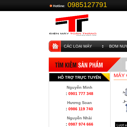
0985127791
CÁC LOẠI MÁY
BƠM NƯỚ
MÁY 
HỖ TRỢ TRỰC TUYẾN
Nguyễn Minh
:
0901 777 348
Hương Soan
:
0986 119 740
Nguyễn Nhài
:
0987 974 666
Lượt 