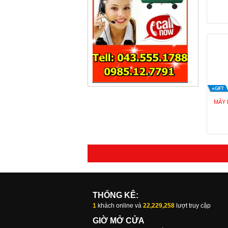
MÁY 
THỐNG KÊ:
1
khách online và
22,229,258
lượt truy cập
GIỜ MỞ CỬA