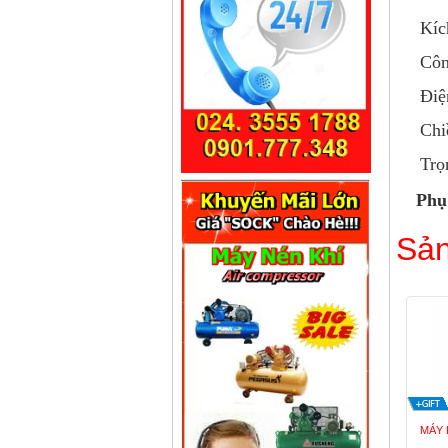
Kíc
Côn
Điệ
Chi
Trọ
Phụ
Sản
MÁY 