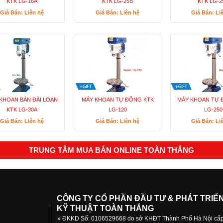
KTK LG-16A
KTK LG-25B
KTK LG-2
Giá Bán: Liên hệ
Giá Bán: Liên hệ
Giá Bán: Li
KHOAN BÀN ĐÀI LOAN
MÁY KHOAN TỰ ĐỘNG KTK
MÁY KHOAN TỰ 
KTK LG-30A
LG-120
LG-250
Giá Bán: Liên hệ
Giá Bán: Liên hệ
Giá Bán: Li
TRUNG TÂM MUA BÁN ONLINE TOÀN THẮNG
CÔNG TY CỔ PHẦN ĐẦU TƯ & PHÁT TRIỂ
KỸ THUẬT TOÀN THẮNG
» ĐKKD Số: 0106529668 do sở KHĐT Thành Phố Hà Nội cấ