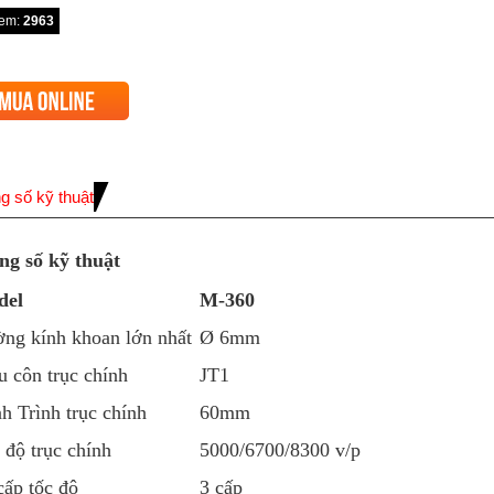
xem:
2963
g số kỹ thuật
ng số kỹ thuật
del
M-360
ng kính khoan lớn nhất
Ø 6mm
u côn trục chính
JT1
h Trình trục chính
60mm
 độ trục chính
5000/6700/8300 v/p
cấp tốc độ
3 cấp