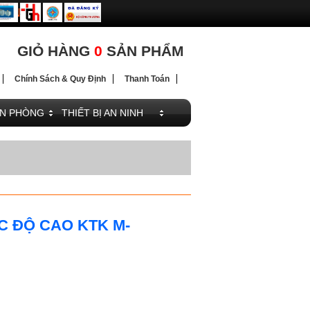
ĐIỆN
ĐIỆN
GIỎ HÀNG
0
SẢN PHẨM
Chính Sách & Quy Định
Thanh Toán
ĂN PHÒNG
THIẾT BỊ AN NINH
C ĐỘ CAO KTK M-