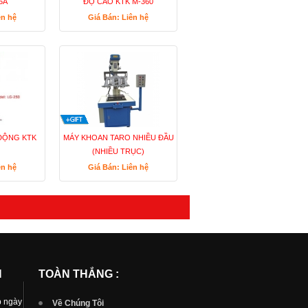
5A
ĐỘ CAO KTK M-360
ên hệ
Giá Bán: Liên hệ
ĐỘNG KTK
MÁY KHOAN TARO NHIỀU ĐẦU
(NHIỀU TRỤC)
ên hệ
Giá Bán: Liên hệ
N
TOÀN THẮNG :
p ngày
Về Chúng Tôi