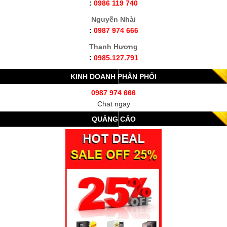
:
0986 119 740
Nguyễn Nhài
:
0987 974 666
Thanh Hương
:
0985.127.791
KINH DOANH PHÂN PHỐI
0987 974 666
Chat ngay
QUẢNG CÁO