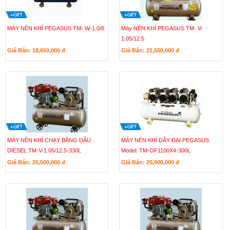
MÁY NÉN KHÍ PEGASUS TM- W-1.0/8
Máy NÉN KHÍ PEGASUS TM- V-
1.05/12.5
Giá Bán: 18,650,000
đ
Giá Bán: 21,550,000
đ
MÁY NÉN KHÍ CHẠY BẰNG DẦU
MÁY NÉN KHÍ DÂY ĐAI PEGASUS
DIESEL TM-V-1.05/12.5-330L
Model: TM-OF1100X4-300L
Giá Bán: 25,500,000
đ
Giá Bán: 25,900,000
đ