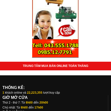
TRUNG TÂM MUA BÁN ONLINE TOÀN THẮNG
THỐNG KÊ:
1
khách online và
22,223,355
lượt truy cập
GIỜ MỞ CỬA
Thứ 2 - thứ 7: Từ
8h00
đến
20h00
Chủ nhật: Từ
8h00
đến
17h00