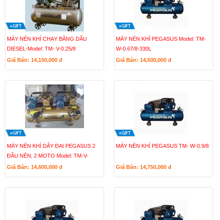
MÁY NÉN KHÍ CHẠY BẰNG DẦU
MÁY NÉN KHÍ PEGASUS Model: TM-
DIESEL-Model: TM- V-0.25/8
W-0.67/8-330L
Giá Bán: 14,150,000
đ
Giá Bán: 14,500,000
đ
MÁY NÉN KHÍ DÂY ĐAI PEGASUS 2
MÁY NÉN KHÍ PEGASUS TM- W-0.9/8
ĐẦU NÉN, 2 MOTO Model: TM-V-
0.25/12.5 x2-230L
Giá Bán: 14,600,000
đ
Giá Bán: 14,750,000
đ