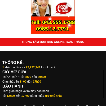
TRUNG TÂM MUA BÁN ONLINE TOÀN THẮNG
THỐNG KÊ:
1
khách online và
22,222,341
lượt truy cập
GIỜ MỞ CỬA
Thứ 2 - thứ 7: Từ
8h00
đến
20h00
Chủ nhật: Từ
8h00
đến
17h00
BẢO HÀNH
Thời gian nhận và trả máy bảo hành
Từ
12h00
đến
17h00
hằng ngày,
trừ chủ nhật