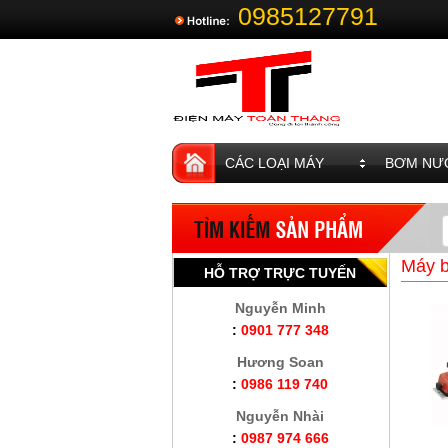
0985127791
CÁC LOẠI MÁY
BƠM NƯỚ
Máy 
HỖ TRỢ TRỰC TUYẾN
Nguyễn Minh
:
0901 777 348
Hương Soan
:
0986 119 740
Nguyễn Nhài
:
0987 974 666