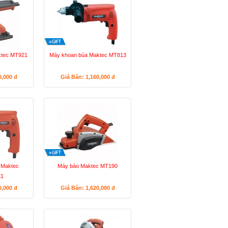
ktec MT921
Máy khoan búa Maktec MT813
0,000
đ
Giá Bán: 1,160,000
đ
 Maktec
Máy bào Maktec MT190
1
0,000
đ
Giá Bán: 1,620,000
đ