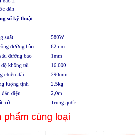
i bào 2
ớc dẫn
ng số kỹ thuật
g suất
580W
rộng đường bào
82mm
sâu đường bào
1mm
 độ không tải
16.000
g chiều dài
290mm
ng lượng tịnh
2,5kg
 dẫn điện
2,0m
t xứ
Trung quốc
 phẩm cùng loại