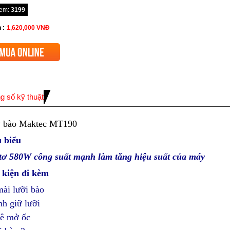
xem:
3199
 :
1,620,000
VNĐ
g số kỹ thuật
 bào Maktec MT190
u biểu
tơ 580W công suất mạnh làm tăng hiệu suất của máy
 kiện đi kèm
ài lưỡi bào
h giữ lưỡi
lê mở ốc