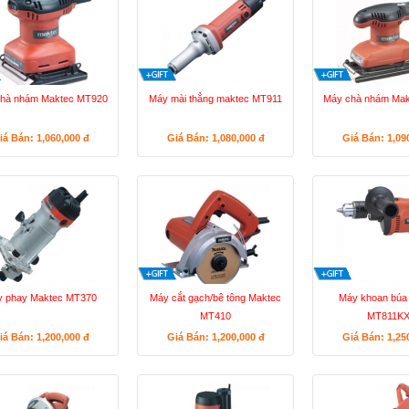
hà nhám Maktec MT920
Máy mài thẳng maktec MT911
Máy chà nhám Ma
iá Bán: 1,060,000
đ
Giá Bán: 1,080,000
đ
Giá Bán: 1,09
 phay Maktec MT370
Máy cắt gạch/bê tông Maktec
Máy khoan búa
MT410
MT811KX
iá Bán: 1,200,000
đ
Giá Bán: 1,200,000
đ
Giá Bán: 1,25