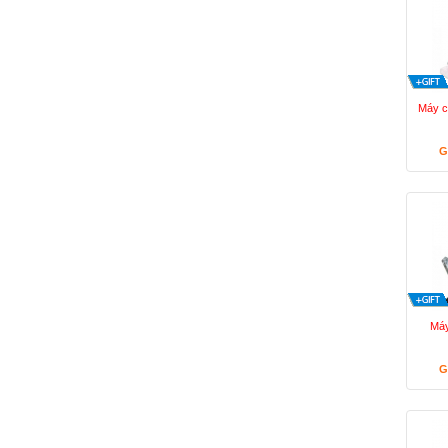
Máy c
G
Máy
G