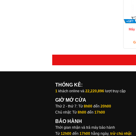
Máy 
G
THỐNG KÊ:
1
khách online và
22,220,896
lượt truy cập
GIỜ MỞ CỬA
Thứ 2 - thứ 7: Từ
8h00
đến
20h00
Chủ nhật: Từ
8h00
đến
17h00
BẢO HÀNH
Thời gian nhận và trả máy bảo hành
Từ
12h00
đến
17h00
hằng ngày,
trừ chủ nhật