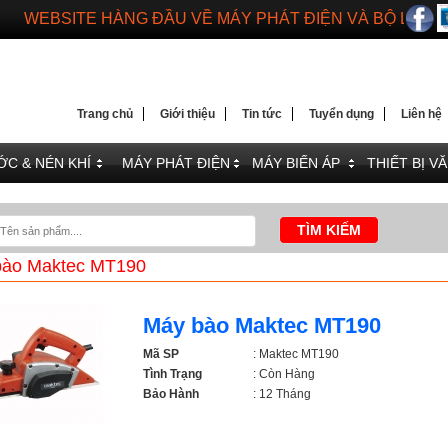
DIENMAYTOANTHANG.COM
WEBSITE HÀNG ĐẦU VỀ MÁY PHÁT ĐIỆN VÀ BỘ LƯU 
Trang chủ
Giới thiệu
Tin tức
Tuyển dụng
Liên hệ
C & NÉN KHÍ
MÁY PHÁT ĐIỆN
MÁY BIẾN ÁP
THIẾT BỊ V
bào Maktec MT190
Máy bào Maktec MT190
Mã SP
: Maktec MT190
Tình Trạng
: Còn Hàng
Bảo Hành
: 12 Tháng