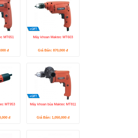
ec MT651
Máy khoan Maktec MT603
,000
đ
Giá Bán: 870,000
đ
tec MT953
Máy khoan búa Maktec MT811
0,000
đ
Giá Bán: 1,050,000
đ