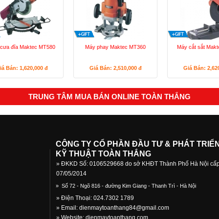
cưa đĩa Maktec MT580
Máy phay Maktec MT360
Máy cắt sắt Mak
iá Bán: 1,620,000
đ
Giá Bán: 2,510,000
đ
Giá Bán: 2,62
TRUNG TÂM MUA BÁN ONLINE TOÀN THẮNG
CÔNG TY CỔ PHẦN ĐẦU TƯ & PHÁT TRIỂ
KỸ THUẬT TOÀN THẮNG
» ĐKKD Số: 0106529668 do sở KHĐT Thành Phố Hà Nội cấ
07/05/2014
»
Số 72 - Ngõ 816 - đường Kim Giang - Thanh Trì - Hà Nội
» Điện Thoại: 024.7302 1789
» Email:
dienmaytoanthang84@gmail.com
» Website: dienmaytoanthang.com