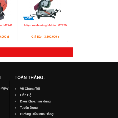
tec MT241
Máy cưa đa năng Maktec MT230
0,000
đ
Giá Bán: 3,500,000
đ
N
TOÀN THẮNG :
p ngày
Về Chúng Tôi
Liên Hệ
Điều Khoản sử dụng
Tuyển Dụng
Hướng Dẩn Mua Hàng