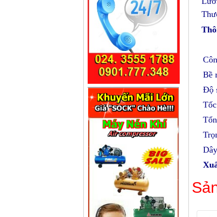
Lưỡ
Thư
Thô
Côn
Bề 
Độ 
Tốc
Tổn
Trọ
Dây
Xuấ
Sản