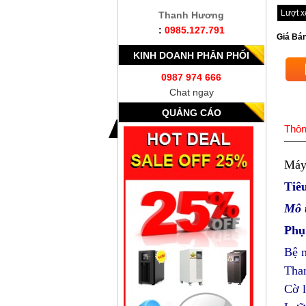
Lượt 
Thanh Hương
:
0985.127.791
Giá Bán
KINH DOANH PHÂN PHỐI
0987 974 666
Chat ngay
QUẢNG CÁO
Thôn
Máy
Tiê
Mô 
Phụ
Bệ m
Than
Cờ 