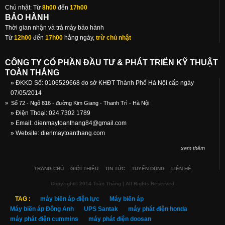
Chủ nhật: Từ
8h00
đến
17h00
BẢO HÀNH
Thời gian nhận và trả máy bảo hành
Từ
12h00
đến
17h00
hằng ngày,
trừ chủ nhật
CÔNG TY CỔ PHẦN ĐẦU TƯ & PHÁT TRIỂN KỸ THUẬT
TOÀN THẮNG
» ĐKKD Số: 0106529668 do sở KHĐT Thành Phố Hà Nội cấp ngày
07/05/2014
»
Số 72 - Ngõ 816 - đường Kim Giang - Thanh Trì - Hà Nội
» Điện Thoại: 024.7302 1789
» Email:
dienmaytoanthang84@gmail.com
» Website: dienmaytoanthang.com
xem thêm
TRANG CHỦ
GIỚI THIỆU
TIN TỨC
TUYỂN DỤNG
LIÊN HỆ
Copyright© 2014 Toàn Thắng | All Rights Reserved
TAG :
máy biến áp điện lực
Máy biến áp
Máy biến áp Đông Anh
UPS Santak
máy phát điện honda
máy phát điện cummins
máy phát điện doosan