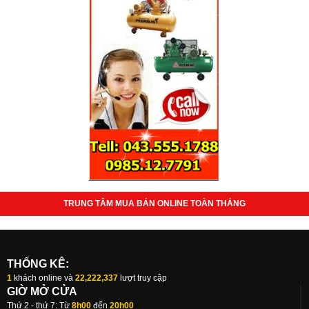
TRUNG TÂM MUA BÁN ONLINE TOÀN THẮNG
THỐNG KÊ:
1
khách online và
22,222,337
lượt truy cập
GIỜ MỞ CỬA
Thứ 2 - thứ 7: Từ
8h00
đến
20h00