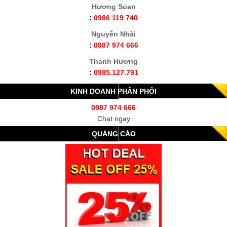
Hương Soan
:
0986 119 740
Nguyễn Nhài
:
0987 974 666
Thanh Hương
:
0985.127.791
KINH DOANH PHÂN PHỐI
0987 974 666
Chat ngay
QUẢNG CÁO