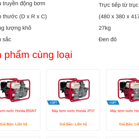
u truyền động bơm
Trực tiếp từ trụ
h thước (D x R x C)
(480 x 380 x 4
ng lượng khô
27kg
 sắc
Đen đỏ
 phẩm cùng loại
bơm nước Honda B50NT
Máy bơm nước Honda JP37
Máy bơm nước Ho
Giá Bán: Liên hệ
Giá Bán: Liên hệ
Giá Bán: Li