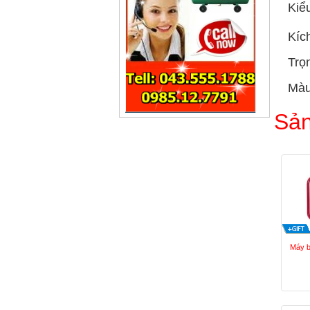
Kiể
Kíc
Trọ
Màu
Sản
Máy 