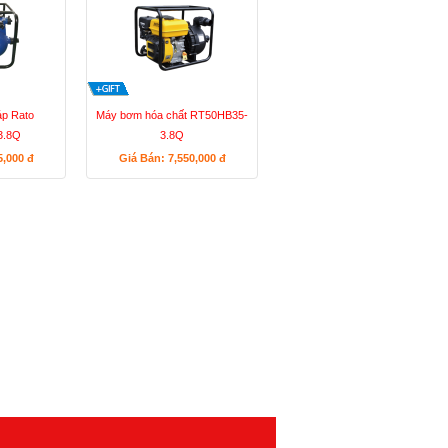
p Rato
Máy bơm hóa chất RT50HB35-
3.8Q
3.8Q
5,000
đ
Giá Bán: 7,550,000
đ