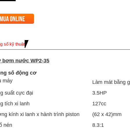
g số kỹ thuật
 b
ơm
nước WP2-35
ng số động cơ
u máy
Làm mát bằng gió
g suất cực đại
3.5HP
 tích xi lanh
127cc
ng kính xi lanh x hành trình piston
(62 x 42)mm
số nén
8.3:1