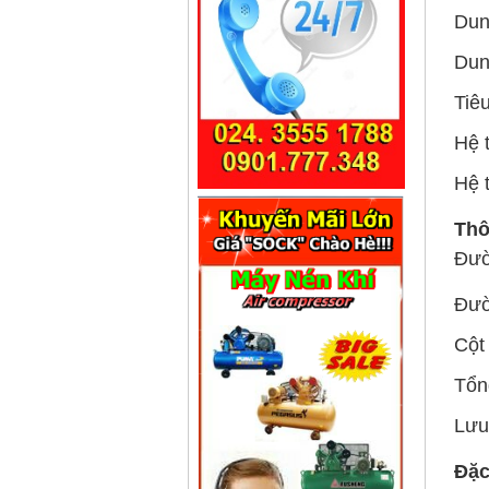
Dun
Dung
Tiêu
Hệ 
Hệ 
Thô
Đườ
Đườ
Cột 
Tổn
Lưu
Đặc