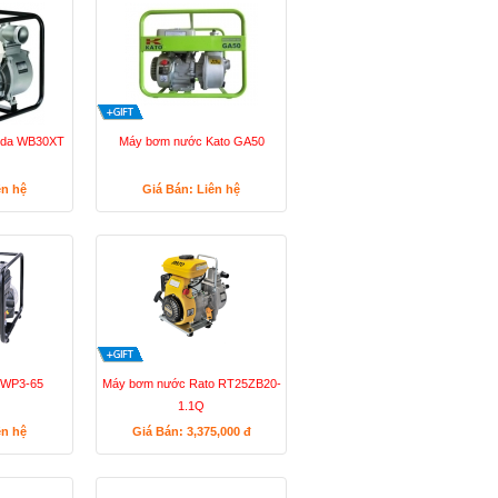
nda WB30XT
Máy bơm nước Kato GA50
ên hệ
Giá Bán: Liên hệ
 WP3-65
Máy bơm nước Rato RT25ZB20-
1.1Q
ên hệ
Giá Bán: 3,375,000
đ