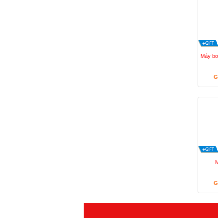
Máy bơ
G
M
G