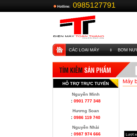
0985127791
CÁC LOẠI MÁY
BƠM NƯỚ
Máy 
HỖ TRỢ TRỰC TUYẾN
Nguyễn Minh
:
0901 777 348
Hương Soan
:
0986 119 740
Nguyễn Nhài
:
0987 974 666
Lượt 