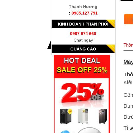
Thanh Hương
:
0985.127.791
KINH DOANH PHÂN PHỐI
0987 974 666
Chat ngay
Thôn
QUẢNG CÁO
Máy
Thô
Kiể
Côn
Dung
Đườ
Tỉ 