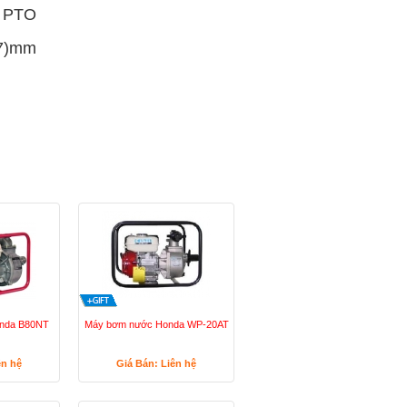
c PTO
17)mm
nda B80NT
Máy bơm nước Honda WP-20AT
ên hệ
Giá Bán: Liên hệ