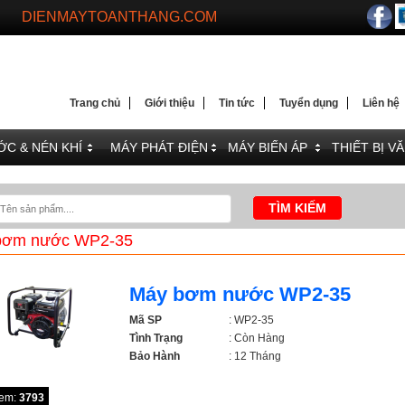
DIENMAYTOANTHANG.COM
WEBSITE HÀNG ĐẦU VỀ MÁY PHÁT ĐIỆN VÀ BỘ LƯU 
Trang chủ
Giới thiệu
Tin tức
Tuyển dụng
Liên hệ
C & NÉN KHÍ
MÁY PHÁT ĐIỆN
MÁY BIẾN ÁP
THIẾT BỊ V
bơm nước WP2-35
Máy bơm nước WP2-35
Mã SP
: WP2-35
Tình Trạng
: Còn Hàng
Bảo Hành
: 12 Tháng
xem:
3793