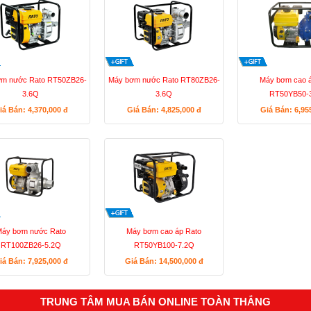
m nước Rato RT50ZB26-
Máy bơm nước Rato RT80ZB26-
Máy bơm cao á
3.6Q
3.6Q
RT50YB50-
iá Bán: 4,370,000
đ
Giá Bán: 4,825,000
đ
Giá Bán: 6,95
áy bơm nước Rato
Máy bơm cao áp Rato
RT100ZB26-5.2Q
RT50YB100-7.2Q
iá Bán: 7,925,000
đ
Giá Bán: 14,500,000
đ
TRUNG TÂM MUA BÁN ONLINE TOÀN THẮNG