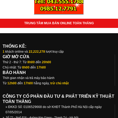
TRUNG TÂM MUA BÁN ONLINE TOÀN THẮNG
THỐNG KÊ:
1
khách online và
22,222,278
lượt truy cập
GIỜ MỞ CỬA
Thứ 2 - thứ 7: Từ
8h00
đến
20h00
Chủ nhật: Từ
8h00
đến
17h00
BẢO HÀNH
Thời gian nhận và trả máy bảo hành
Từ
12h00
đến
17h00
hằng ngày,
trừ chủ nhật
CÔNG TY CỔ PHẦN ĐẦU TƯ & PHÁT TRIỂN KỸ THUẬT
TOÀN THẮNG
» ĐKKD Số: 0106529668 do sở KHĐT Thành Phố Hà Nội cấp ngày
07/05/2014
»
Số 72 - Ngõ 816 - đường Kim Giang - Thanh Trì - Hà Nội