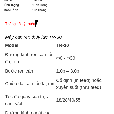
Mã SP
: TR-30
Tình Trạng
: Còn Hàng
Bảo Hành
: 12 Tháng
Thông số kỹ thuật
Máy cán ren thủy lực TR-30
Model
TR-30
Đường kính ren cán tối
Φ6 - Φ30
đa, mm
Bước ren cán
1,0p – 3,0p
Cố định (in-feed) hoặc
Chiều dài cán tối đa, mm
xuyên suốt (thru-feed)
Tốc độ quay của trục
18/28/40/55
cán, v/ph.
Đường kính ngoài của