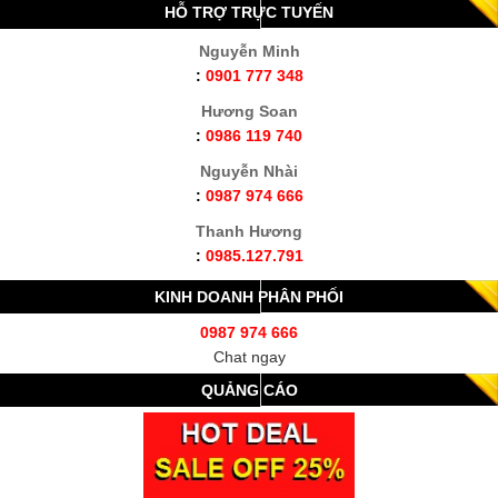
HỖ TRỢ TRỰC TUYẾN
Nguyễn Minh
:
0901 777 348
Hương Soan
:
0986 119 740
Nguyễn Nhài
:
0987 974 666
Thanh Hương
:
0985.127.791
KINH DOANH PHÂN PHỐI
0987 974 666
Chat ngay
QUẢNG CÁO