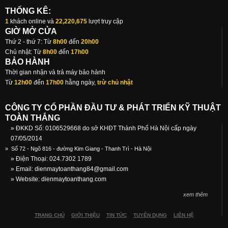
THỐNG KÊ:
1
khách online và
22,220,675
lượt truy cập
GIỜ MỞ CỬA
Thứ 2 - thứ 7: Từ
8h00
đến
20h00
Chủ nhật: Từ
8h00
đến
17h00
BẢO HÀNH
Thời gian nhận và trả máy bảo hành
Từ
12h00
đến
17h00
hằng ngày,
trừ chủ nhật
CÔNG TY CỔ PHẦN ĐẦU TƯ & PHÁT TRIỂN KỸ THUẬT
TOÀN THẮNG
» ĐKKD Số: 0106529668 do sở KHĐT Thành Phố Hà Nội cấp ngày
07/05/2014
»
Số 72 - Ngõ 816 - đường Kim Giang - Thanh Trì - Hà Nội
» Điện Thoại: 024.7302 1789
» Email:
dienmaytoanthang84@gmail.com
» Website: dienmaytoanthang.com
xem thêm
TRANG CHỦ
GIỚI THIỆU
TIN TỨC
TUYỂN DỤNG
LIÊN HỆ