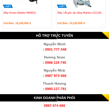
Máy khoan Makita HM0810
Máy cắt góc đa năng Makita LS1216L
Giá Bán: 15,246,000
đ
Giá Bán: 19,230,000
đ
HỖ TRỢ TRỰC TUYẾN
Nguyễn Minh
:
0901 777 348
Hương Soan
:
0986 119 740
Nguyễn Nhài
:
0987 974 666
Thanh Hương
:
0985.127.791
KINH DOANH PHÂN PHỐI
0987 974 666