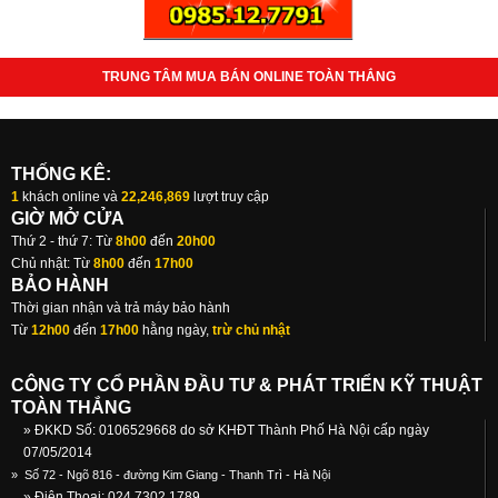
TRUNG TÂM MUA BÁN ONLINE TOÀN THẮNG
THỐNG KÊ:
1
khách online và
22,246,869
lượt truy cập
GIỜ MỞ CỬA
Thứ 2 - thứ 7: Từ
8h00
đến
20h00
Chủ nhật: Từ
8h00
đến
17h00
BẢO HÀNH
Thời gian nhận và trả máy bảo hành
Từ
12h00
đến
17h00
hằng ngày,
trừ chủ nhật
CÔNG TY CỔ PHẦN ĐẦU TƯ & PHÁT TRIỂN KỸ THUẬT
TOÀN THẮNG
» ĐKKD Số: 0106529668 do sở KHĐT Thành Phố Hà Nội cấp ngày
07/05/2014
»
Số 72 - Ngõ 816 - đường Kim Giang - Thanh Trì - Hà Nội
» Điện Thoại: 024.7302 1789