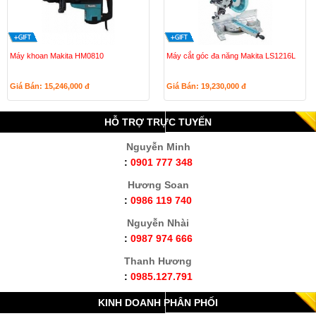
Máy khoan Makita HM0810
Máy cắt góc đa năng Makita LS1216L
Giá Bán: 15,246,000
đ
Giá Bán: 19,230,000
đ
HỖ TRỢ TRỰC TUYẾN
Nguyễn Minh
:
0901 777 348
Hương Soan
:
0986 119 740
Nguyễn Nhài
:
0987 974 666
Thanh Hương
:
0985.127.791
KINH DOANH PHÂN PHỐI