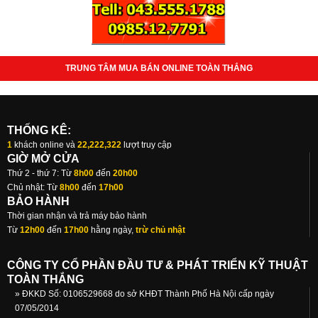
TRUNG TÂM MUA BÁN ONLINE TOÀN THẮNG
THỐNG KÊ:
1
khách online và
22,222,322
lượt truy cập
GIỜ MỞ CỬA
Thứ 2 - thứ 7: Từ
8h00
đến
20h00
Chủ nhật: Từ
8h00
đến
17h00
BẢO HÀNH
Thời gian nhận và trả máy bảo hành
Từ
12h00
đến
17h00
hằng ngày,
trừ chủ nhật
CÔNG TY CỔ PHẦN ĐẦU TƯ & PHÁT TRIỂN KỸ THUẬT
TOÀN THẮNG
» ĐKKD Số: 0106529668 do sở KHĐT Thành Phố Hà Nội cấp ngày
07/05/2014