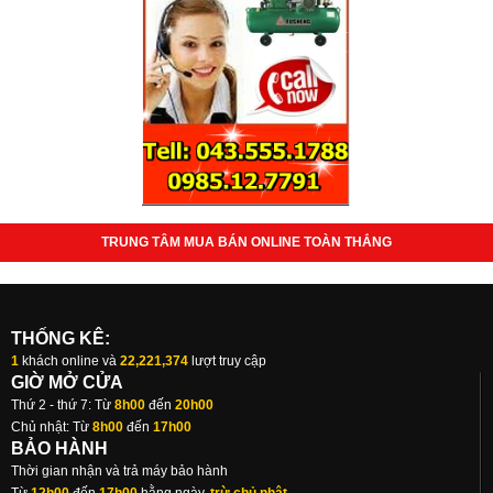
TRUNG TÂM MUA BÁN ONLINE TOÀN THẮNG
THỐNG KÊ:
1
khách online và
22,221,374
lượt truy cập
GIỜ MỞ CỬA
Thứ 2 - thứ 7: Từ
8h00
đến
20h00
Chủ nhật: Từ
8h00
đến
17h00
BẢO HÀNH
Thời gian nhận và trả máy bảo hành