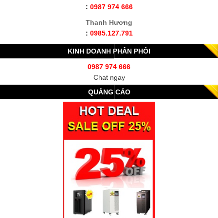
:
0987 974 666
Thanh Hương
:
0985.127.791
KINH DOANH PHÂN PHỐI
0987 974 666
Chat ngay
QUẢNG CÁO