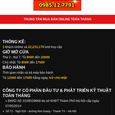
TRUNG TÂM MUA BÁN ONLINE TOÀN THẮNG
THỐNG KÊ:
1
khách online và
22,233,179
lượt truy cập
GIỜ MỞ CỬA
Thứ 2 - thứ 7: Từ
8h00
đến
20h00
Chủ nhật: Từ
8h00
đến
17h00
BẢO HÀNH
Thời gian nhận và trả máy bảo hành
Từ
12h00
đến
17h00
hằng ngày,
trừ chủ nhật
CÔNG TY CỔ PHẦN ĐẦU TƯ & PHÁT TRIỂN KỸ THUẬT
TOÀN THẮNG
» ĐKKD Số: 0106529668 do sở KHĐT Thành Phố Hà Nội cấp ngày
07/05/2014
»
Số 72 - Ngõ 816 - đường Kim Giang - Thanh Trì - Hà Nội