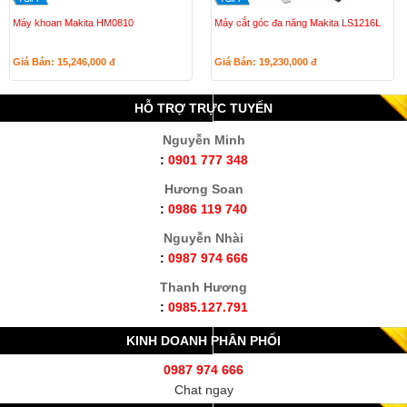
Máy khoan Makita HM0810
Máy cắt góc đa năng Makita LS1216L
Giá Bán: 15,246,000
đ
Giá Bán: 19,230,000
đ
HỖ TRỢ TRỰC TUYẾN
Nguyễn Minh
:
0901 777 348
Hương Soan
:
0986 119 740
Nguyễn Nhài
:
0987 974 666
Thanh Hương
:
0985.127.791
KINH DOANH PHÂN PHỐI
0987 974 666
Chat ngay