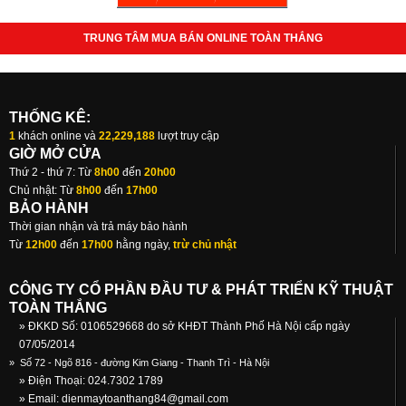
TRUNG TÂM MUA BÁN ONLINE TOÀN THẮNG
THỐNG KÊ:
1
khách online và
22,229,188
lượt truy cập
GIỜ MỞ CỬA
Thứ 2 - thứ 7: Từ
8h00
đến
20h00
Chủ nhật: Từ
8h00
đến
17h00
BẢO HÀNH
Thời gian nhận và trả máy bảo hành
Từ
12h00
đến
17h00
hằng ngày,
trừ chủ nhật
CÔNG TY CỔ PHẦN ĐẦU TƯ & PHÁT TRIỂN KỸ THUẬT
TOÀN THẮNG
» ĐKKD Số: 0106529668 do sở KHĐT Thành Phố Hà Nội cấp ngày
07/05/2014
»
Số 72 - Ngõ 816 - đường Kim Giang - Thanh Trì - Hà Nội
» Điện Thoại: 024.7302 1789
» Email:
dienmaytoanthang84@gmail.com