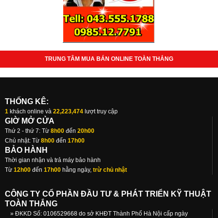
TRUNG TÂM MUA BÁN ONLINE TOÀN THẮNG
THỐNG KÊ:
1
khách online và
22,223,474
lượt truy cập
GIỜ MỞ CỬA
Thứ 2 - thứ 7: Từ
8h00
đến
20h00
Chủ nhật: Từ
8h00
đến
17h00
BẢO HÀNH
Thời gian nhận và trả máy bảo hành
Từ
12h00
đến
17h00
hằng ngày,
trừ chủ nhật
CÔNG TY CỔ PHẦN ĐẦU TƯ & PHÁT TRIỂN KỸ THUẬT
TOÀN THẮNG
» ĐKKD Số: 0106529668 do sở KHĐT Thành Phố Hà Nội cấp ngày