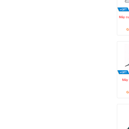
Máy cư
G
Máy 
G