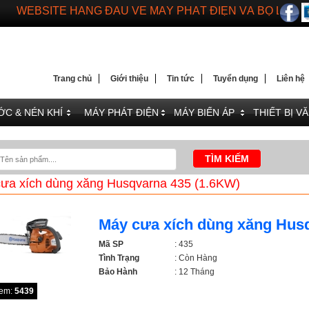
DIENMAYTOANTHANG.COM
WEBSITE HÀNG ĐẦU VỀ MÁY PHÁT ĐIỆN VÀ BỘ LƯU 
Trang chủ
Giới thiệu
Tin tức
Tuyển dụng
Liên hệ
C & NÉN KHÍ
MÁY PHÁT ĐIỆN
MÁY BIẾN ÁP
THIẾT BỊ V
ưa xích dùng xăng Husqvarna 435 (1.6KW)
Máy cưa xích dùng xăng Hus
Mã SP
: 435
Tình Trạng
: Còn Hàng
Bảo Hành
: 12 Tháng
xem:
5439