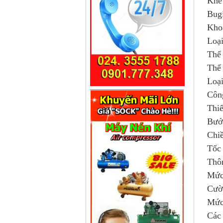
Khe
Bug
Kho
Loại
Thể 
Thể 
Loạ
Côn
Thiế
Bước
Chiề
Tốc 
Thôn
Mức 
Cườ
Mức
Các 