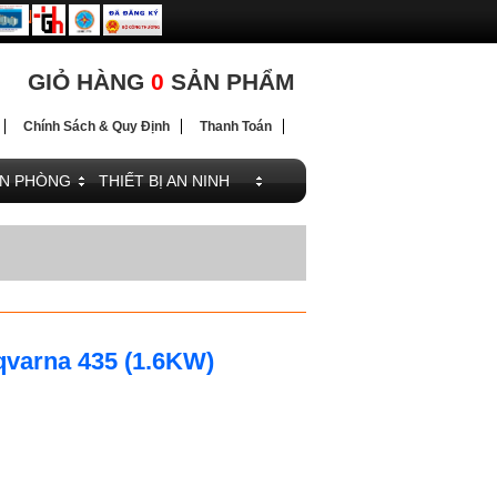
ĐIỆN
GIỎ HÀNG
0
SẢN PHẨM
Chính Sách & Quy Định
Thanh Toán
ĂN PHÒNG
THIẾT BỊ AN NINH
qvarna 435 (1.6KW)