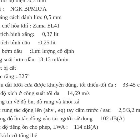
 hở bộ điện :0,3 mm
i : NGK BPMR7A
ảng cách đánh lửa: 0,5 mm
 chế hòa khí : Zama EL41
tích bình xăng: 0,37 lit
tích bình dầu :0,25 lit
i bơm dầu :Lưu lượng cố định
g suất bơm dầu: 13-13 ml/min
t bị cắt
 răng :.325"
u dài lưỡi cưa được khuyên dùng, tối thiểu-tối đa : 33-45 
độ xích ở công suất tối đa 14,69 m/s
g tin về độ ồn, độ rung và khói xả
rung tác động lên (ahv , eq) tay cầm trước / sau 2,5/3,2 m
ng độ ồn tác động vào tai người sử dụng 102 dB(A)
 độ tiếng ồn cho phép, LWA : 114 dB(A)
kích cỡ tổng thể