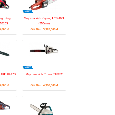
hạy xăng
Máy cưa xích Keyang LCS-400L
5520S
(350mm)
0,000
đ
Giá Bán: 3,320,000
đ
 AKE 40-17S
Máy cưa xích Crown CT8202
0,000
đ
Giá Bán: 4,350,000
đ