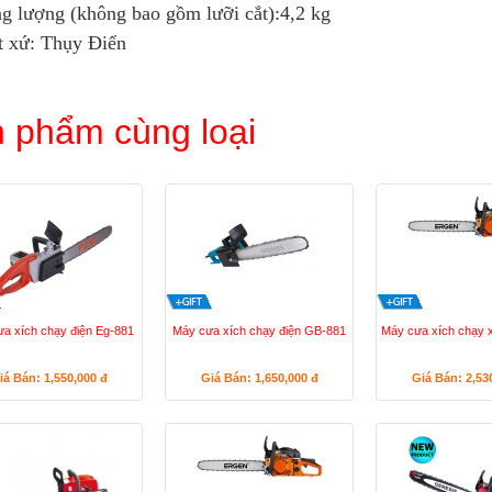
g lượng (không bao gồm lưỡi cắt):4,2 kg
t xứ: Thụy Điển
 phẩm cùng loại
a xích chạy điện Eg-881
Máy cưa xích chạy điện GB-881
Máy cưa xích chạy 
iá Bán: 1,550,000
đ
Giá Bán: 1,650,000
đ
Giá Bán: 2,53