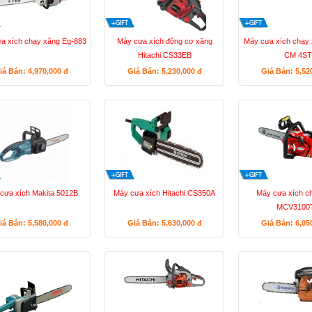
a xích chạy xăng Eg-883
Máy cưa xích động cơ xăng
Máy cưa xích chạy 
Hitachi CS33EB
CM 4ST
iá Bán: 4,970,000
đ
Giá Bán: 5,230,000
đ
Giá Bán: 5,52
cưa xích Makita 5012B
Máy cưa xích Hitachi CS350A
Máy cưa xích c
MCV3100
iá Bán: 5,580,000
đ
Giá Bán: 5,630,000
đ
Giá Bán: 6,05