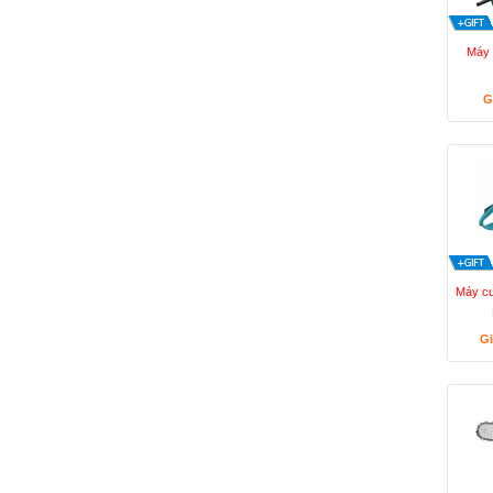
Máy 
G
Máy cư
Gi