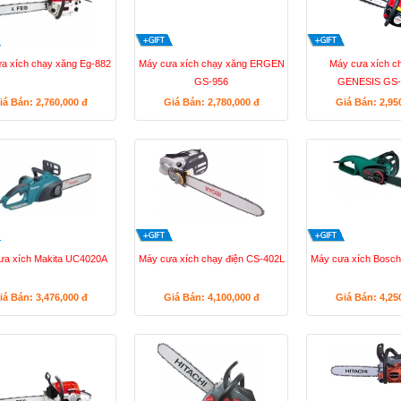
a xích chạy xăng Eg-882
Máy cưa xích chạy xăng ERGEN
Máy cưa xích c
GS-956
GENESIS GS-
iá Bán: 2,760,000
đ
Giá Bán: 2,780,000
đ
Giá Bán: 2,95
ưa xích Makita UC4020A
Máy cưa xích chạy điện CS-402L
Máy cưa xích Bosch
iá Bán: 3,476,000
đ
Giá Bán: 4,100,000
đ
Giá Bán: 4,25