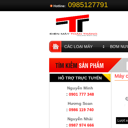
0985127791
CÁC LOẠI MÁY
BƠM NƯỚ
Máy c
HỖ TRỢ TRỰC TUYẾN
Nguyễn Minh
:
0901 777 348
Hương Soan
:
0986 119 740
Nguyễn Nhài
Lượt 
:
0987 974 666