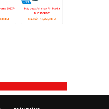
varna 395XP
Máy cưa xích chạy Pin Makita
BUC250RDE
90,000
đ
Giá Bán: 16,750,000
đ