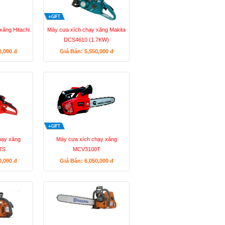
xăng Hitachi
Máy cưa xích chạy xăng Makita
DCS4610 (1.7KW)
0,000
đ
Giá Bán: 5,550,000
đ
hạy xăng
Máy cưa xích chạy xăng
TS
MCV3100T
0,000
đ
Giá Bán: 6,050,000
đ