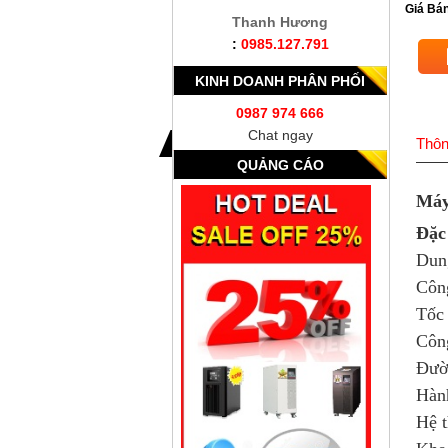
Giá Bán
Thanh Hương
:
0985.127.791
KINH DOANH PHÂN PHỐI
0987 974 666
Chat ngay
Thôn
QUẢNG CÁO
Máy
Đặc
Dun
Côn
Tốc 
Côn
Đườ
Hàn
Hệ 