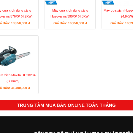
 cưa xích dùng xăng
Máy cưa xích dùng xăng
Máy cưa xích Husq
qvarna 576XP (4.2KW)
Husqvarna 390XP (4.8KW)
(4.9KW)
á Bán: 13,550,000
đ
Giá Bán: 16,250,000
đ
Giá Bán: 16,3
ưa xích Makita UC3020A
(300mm)
á Bán: 31,400,000
đ
TRUNG TÂM MUA BÁN ONLINE TOÀN THẮNG