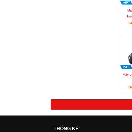
Máy
Hus
Gi
Máy c
Gi
THỐNG KÊ: