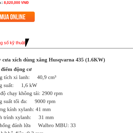
 :
8,020,000
VNĐ
g số kỹ thuật
 cưa xích dùng xăng Husqvarna 435 (1.6KW)
 điểm động cơ
g tích xi lanh: 40,9 cm³
g suất: 1,6 kW
độ chạy không tải: 2900 rpm
g suất tối đa: 9000 rpm
ng kính xylanh: 41 mm
h trình xylanh: 31 mm
thống đánh lửa Walbro MBU: 33