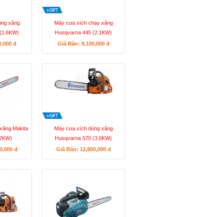
ùng xăng
Máy cưa xích chạy xăng
(1.6KW)
Husqvarna 445 (2.1KW)
0,000
đ
Giá Bán: 9,100,000
đ
xăng Makita
Máy cưa xích dùng xăng
.2KW)
Husqvarna 570 (3.6KW)
20,000
đ
Giá Bán: 12,800,000
đ