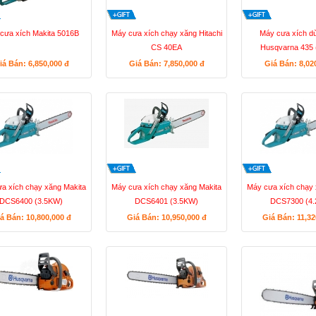
cưa xích Makita 5016B
Máy cưa xích chạy xăng Hitachi
Máy cưa xích d
CS 40EA
Husqvarna 435 
iá Bán: 6,850,000
đ
Giá Bán: 7,850,000
đ
Giá Bán: 8,02
a xích chạy xăng Makita
Máy cưa xích chạy xăng Makita
Máy cưa xích chạy 
DCS6400 (3.5KW)
DCS6401 (3.5KW)
DCS7300 (4
á Bán: 10,800,000
đ
Giá Bán: 10,950,000
đ
Giá Bán: 11,3