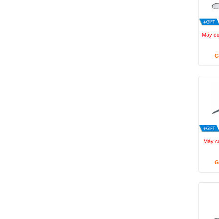
Máy cư
G
Máy c
G