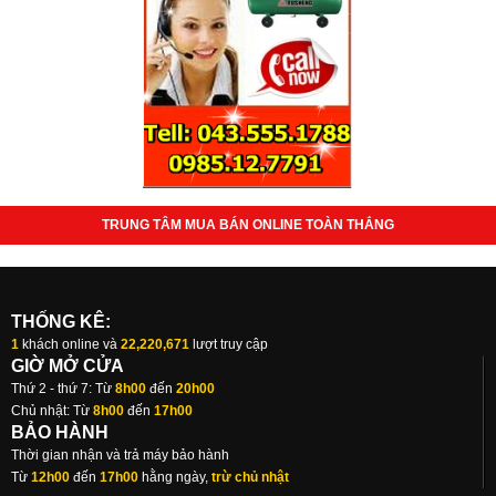
TRUNG TÂM MUA BÁN ONLINE TOÀN THẮNG
THỐNG KÊ:
1
khách online và
22,220,671
lượt truy cập
GIỜ MỞ CỬA
Thứ 2 - thứ 7: Từ
8h00
đến
20h00
Chủ nhật: Từ
8h00
đến
17h00
BẢO HÀNH
Thời gian nhận và trả máy bảo hành
Từ
12h00
đến
17h00
hằng ngày,
trừ chủ nhật