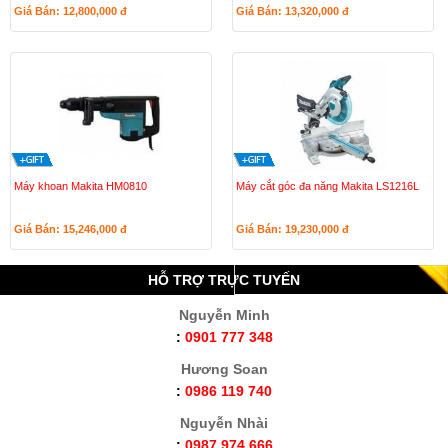
Giá Bán: 12,800,000
đ
Giá Bán: 13,320,000
đ
Máy khoan Makita HM0810
Máy cắt góc đa năng Makita LS1216L
Giá Bán: 15,246,000
đ
Giá Bán: 19,230,000
đ
HỖ TRỢ TRỰC TUYẾN
Nguyễn Minh
:
0901 777 348
Hương Soan
:
0986 119 740
Nguyễn Nhài
:
0987 974 666