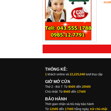
15,50
THỐNG KÊ:
1
khách online và
22,225,048
lượt truy cập
GIỜ MỞ CỬA
Thứ 2 - thứ 7: Từ
8h00
đến
20h00
Chủ nhật: Từ
8h00
đến
17h00
BẢO HÀNH
Thời gian nhận và trả máy bảo hành
Từ
12h00
đến
17h00
hằng ngày,
trừ chủ nhật