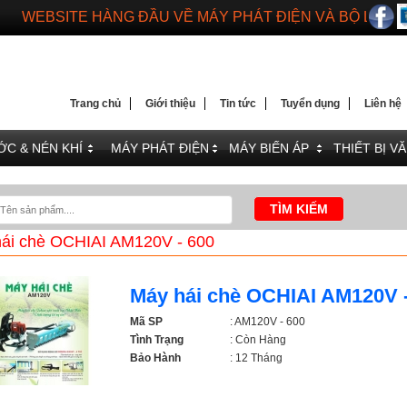
WEBSITE HÀNG ĐẦU VỀ MÁY PHÁT ĐIỆN VÀ BỘ LƯU 
DIENMAYTOANTHANG.COM
WEBSITE HÀNG ĐẦU VỀ MÁY PHÁT ĐIỆN VÀ BỘ LƯU 
Trang chủ
Giới thiệu
Tin tức
Tuyển dụng
Liên hệ
C & NÉN KHÍ
MÁY PHÁT ĐIỆN
MÁY BIẾN ÁP
THIẾT BỊ V
ái chè OCHIAI AM120V - 600
Máy hái chè OCHIAI AM120V -
Mã SP
: AM120V - 600
Tình Trạng
: Còn Hàng
Bảo Hành
: 12 Tháng