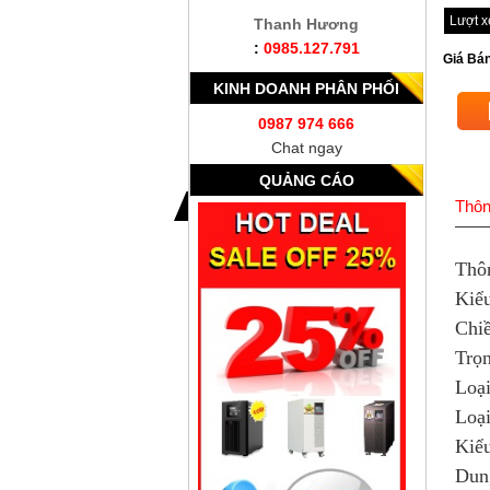
Lượt 
Thanh Hương
:
0985.127.791
Giá Bán
KINH DOANH PHÂN PHỐI
0987 974 666
Chat ngay
QUẢNG CÁO
Thôn
Thôn
Kiể
Chiề
Trọn
Loại
Loại
Kiểu
Dung