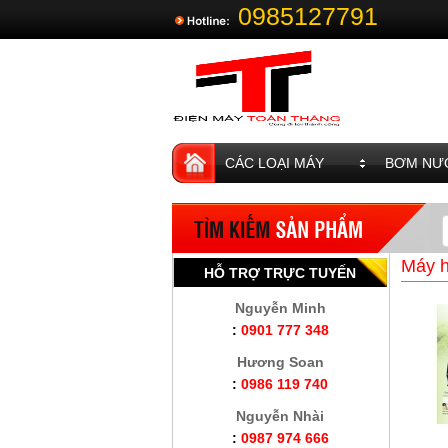
0985127791
CÁC LOẠI MÁY
BƠM NƯỚ
Máy h
HỖ TRỢ TRỰC TUYẾN
Nguyễn Minh
:
0901 777 348
Hương Soan
:
0986 119 740
Nguyễn Nhài
:
0987 974 666