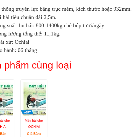
 thống truyền lực bằng trục mềm, kích thước hoặc 932mm.
i hái tiêu chuẩn dài 2,5m.
ng suất thu hái: 800-1400kg chè búp tươi/ngày
ọng lượng tổng thể: 11,1kg.
ất xứ: Ochiai
o hành: 06 tháng
 phẩm cùng loại
ái chè
Máy hái chè
HIAI
OCHIAI
V - 600
AM120V, máy
 Bán:
Giá Bán: