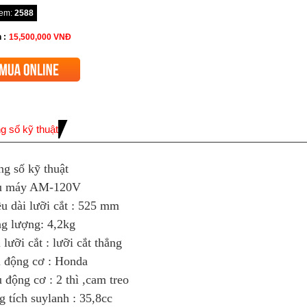
xem:
2588
 :
15,500,000
VNĐ
g số kỹ thuật
g số kỹ thuật
u máy AM-120V
u dài lưỡi cắt : 525 mm
g lượng: 4,2kg
 lưỡi cắt : lưỡi cắt thẳng
 động cơ : Honda
 động cơ : 2 thì ,cam treo
 tích suylanh : 35,8cc