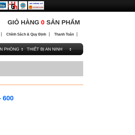
ĐIỆN
ĐIỆN
GIỎ HÀNG
0
SẢN PHẨM
Chính Sách & Quy Định
Thanh Toán
ĂN PHÒNG
THIẾT BỊ AN NINH
 600