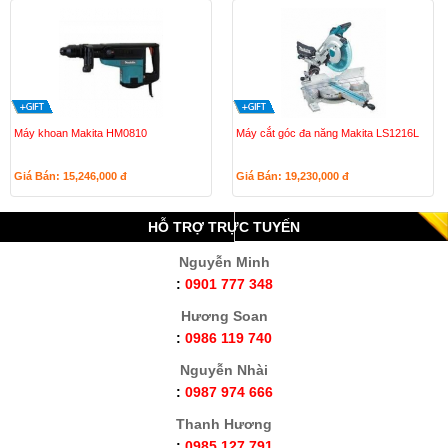
Máy khoan Makita HM0810
Máy cắt góc đa năng Makita LS1216L
Giá Bán: 15,246,000
đ
Giá Bán: 19,230,000
đ
HỖ TRỢ TRỰC TUYẾN
Nguyễn Minh
:
0901 777 348
Hương Soan
:
0986 119 740
Nguyễn Nhài
:
0987 974 666
Thanh Hương
:
0985.127.791