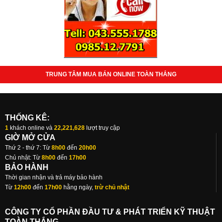
TRUNG TÂM MUA BÁN ONLINE TOÀN THẮNG
THỐNG KÊ:
1
khách online và
22,221,628
lượt truy cập
GIỜ MỞ CỬA
Thứ 2 - thứ 7: Từ
8h00
đến
20h00
Chủ nhật: Từ
8h00
đến
17h00
BẢO HÀNH
Thời gian nhận và trả máy bảo hành
Từ
12h00
đến
17h00
hằng ngày,
trừ chủ nhật
CÔNG TY CỔ PHẦN ĐẦU TƯ & PHÁT TRIỂN KỸ THUẬT
TOÀN THẮNG