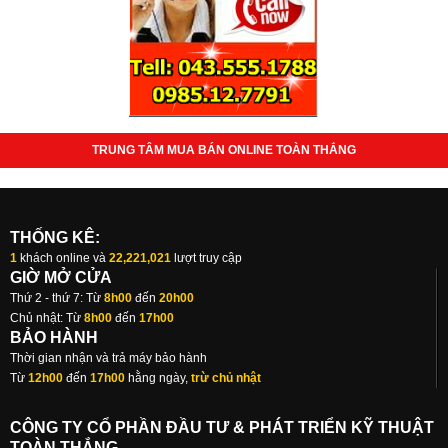
TRUNG TÂM MUA BÁN ONLINE TOÀN THẮNG
THỐNG KÊ:
1
khách online và
22,221,021
lượt truy cập
GIỜ MỞ CỬA
Thứ 2 - thứ 7: Từ
8h00
đến
20h00
Chủ nhật: Từ
8h00
đến
17h00
BẢO HÀNH
Thời gian nhận và trả máy bảo hành
Từ
12h00
đến
17h00
hằng ngày,
trừ chủ nhật
CÔNG TY CỔ PHẦN ĐẦU TƯ & PHÁT TRIỂN KỸ THUẬT
TOÀN THẮNG