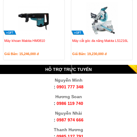
Máy khoan Makita HM0810
Máy cắt góc đa năng Makita LS1216L
Giá Bán: 15,246,000
đ
Giá Bán: 19,230,000
đ
HỖ TRỢ TRỰC TUYẾN
Nguyễn Minh
:
0901 777 348
Hương Soan
:
0986 119 740
Nguyễn Nhài
:
0987 974 666
Thanh Hương
:
0985.127.791