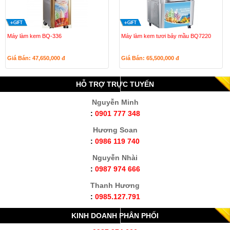
Máy làm kem BQ-336
Máy làm kem tươi bảy mầu BQ7220
Giá Bán: 47,650,000
đ
Giá Bán: 65,500,000
đ
HỖ TRỢ TRỰC TUYẾN
Nguyễn Minh
:
0901 777 348
Hương Soan
:
0986 119 740
Nguyễn Nhài
:
0987 974 666
Thanh Hương
:
0985.127.791
KINH DOANH PHÂN PHỐI