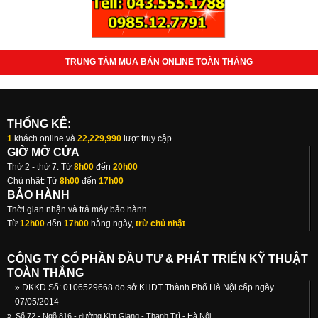
TRUNG TÂM MUA BÁN ONLINE TOÀN THẮNG
THỐNG KÊ:
1
khách online và
22,229,990
lượt truy cập
GIỜ MỞ CỬA
Thứ 2 - thứ 7: Từ
8h00
đến
20h00
Chủ nhật: Từ
8h00
đến
17h00
BẢO HÀNH
Thời gian nhận và trả máy bảo hành
Từ
12h00
đến
17h00
hằng ngày,
trừ chủ nhật
CÔNG TY CỔ PHẦN ĐẦU TƯ & PHÁT TRIỂN KỸ THUẬT
TOÀN THẮNG
» ĐKKD Số: 0106529668 do sở KHĐT Thành Phố Hà Nội cấp ngày
07/05/2014
»
Số 72 - Ngõ 816 - đường Kim Giang - Thanh Trì - Hà Nội