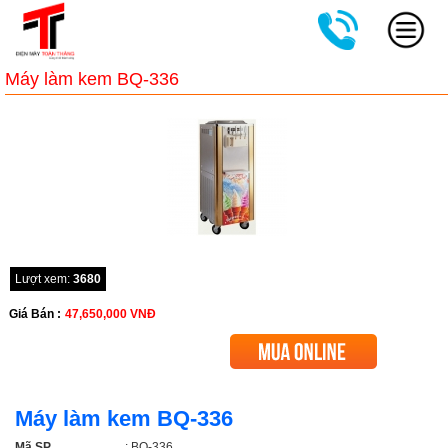
Máy làm kem BQ-336
Lượt xem:
3680
Giá Bán :
47,650,000
VNĐ
Máy làm kem BQ-336
Mã SP
: BQ-336