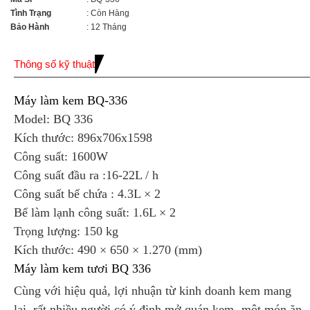
Tình Trạng
: Còn Hàng
Bảo Hành
: 12 Tháng
Thông số kỹ thuật
Máy làm kem BQ-336
Model: BQ 336
Kích thước: 896x706x1598
Công suất: 1600W
Công suất đầu ra :16-22L / h
Công suất bể chứa : 4.3L × 2
Bể làm lạnh công suất: 1.6L × 2
Trọng lượng: 150 kg
Kích thước: 490 × 650 × 1.270 (mm)
Máy làm kem tươi BQ 336
Cùng với hiệu quả, lợi nhuận từ kinh doanh kem mang
lại, rất nhiều người có ý định mở quán kem -một món ăn